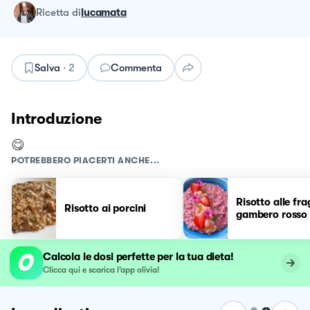
ricetta
di
lucamata
Salva
·
2
Commenta
Introduzione
😋
POTREBBERO PIACERTI ANCHE...
Risotto alle fra
Risotto ai porcini
gambero rosso
Calcola le dosi perfette per la tua dieta!
Clicca qui e scarica l’app olivia!