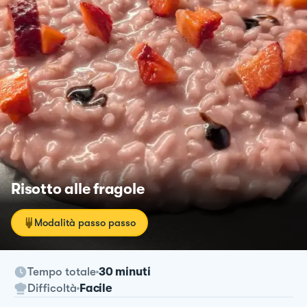
Risotto alle fragole
Modalità passo passo
Tempo totale
30 minuti
Difficoltà
Facile