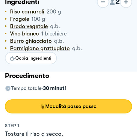
2
Ingredienti
Riso carnaroli
200
g
Fragole
100
g
Brodo vegetale
q.b.
vino bianco
1
bicchiere
Burro ghiacciato
q.b.
Parmigiano grattugiato
q.b.
Copia ingredienti
Procedimento
Tempo totale
30 minuti
Modalità passo passo
STEP
1
Tostare il riso a secco.