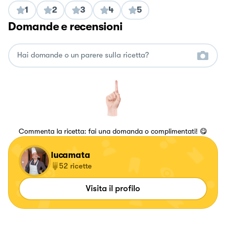
1
2
3
4
5
Domande e recensioni
Commenta la ricetta: fai una domanda o complimentati! 😋
lucamata
52
ricette
Visita il profilo