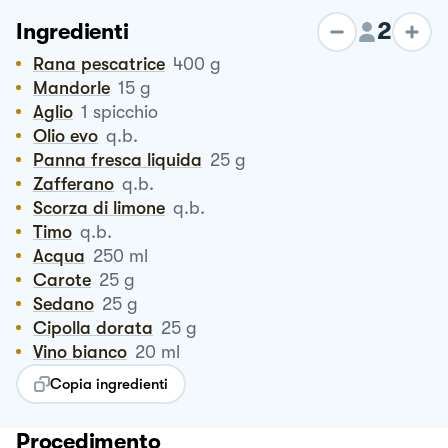
2
Ingredienti
Rana pescatrice
400
g
Mandorle
15
g
Aglio
1
spicchio
Olio evo
q.b.
Panna fresca liquida
25
g
Zafferano
q.b.
Scorza di limone
q.b.
Timo
q.b.
Acqua
250
ml
Carote
25
g
Sedano
25
g
Cipolla dorata
25
g
vino bianco
20
ml
Copia ingredienti
Procedimento