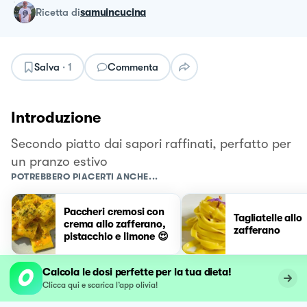
ricetta
di
samuincucina
Salva
·
1
Commenta
Introduzione
Secondo piatto dai sapori raffinati, perfatto per
un pranzo estivo
POTREBBERO PIACERTI ANCHE...
Paccheri cremosi con
Tagliatelle allo
crema allo zafferano,
zafferano
pistacchio e limone 😍
Calcola le dosi perfette per la tua dieta!
Clicca qui e scarica l’app olivia!