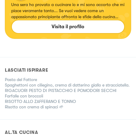
Una sera ho provato a cucinare io e mi sono accorto che mi
piace veramente tanto... Se vuoi vedere come un
appassionato principiante affronta le sfide della cucina
seguimi...
Visita il profilo
LASCIATI ISPIRARE
Pasta del Fattore
Spaghettoni con ciliegino, crema di datterino giallo e stracciatella.
RIGACUORI PESTO DI PISTACCHIO E POMODORI SECCHI
Farfalle con broccoli
RISOTTO ALLO ZAFFERANO E TONNO
Risotto con crema di spinaci 🌱
AL.TA CUCINA