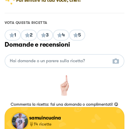
Fai sentire la tua voce, chef!
VOTA QUESTA RICETTA
1
2
3
4
5
Domande e recensioni
Commenta la ricetta: fai una domanda o complimentati! 😋
samuincucina
14
ricette