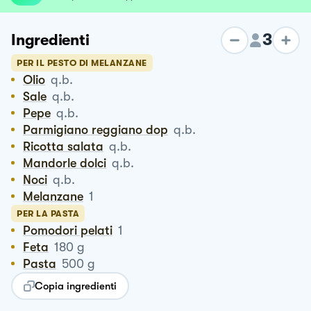
3
Ingredienti
PER IL PESTO DI MELANZANE
Olio
q.b.
Sale
q.b.
Pepe
q.b.
Parmigiano reggiano dop
q.b.
Ricotta salata
q.b.
Mandorle dolci
q.b.
Noci
q.b.
Melanzane
1
PER LA PASTA
Pomodori pelati
1
Feta
180
g
Pasta
500
g
Copia ingredienti