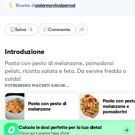
ricetta
di
palermovincipernoi
Salva
·
3
Commenta
Introduzione
Pasta con pesto di melanzane, pomodoroi
pelati, ricotta salata e feta. Da servire fredda o
calda!
POTREBBERO PIACERTI ANCHE...
Pasta con pesto
Pasta con pesto di
melanzane e
melanzane
pomodorini
Calcola le dosi perfette per la tua dieta!
Clicca qui e scarica l’app olivia!