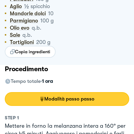
½
Aglio
spicchio
Mandorle dolci
10
Parmigiano
100
g
Olio evo
q.b.
Sale
q.b.
Tortiglioni
200
g
Copia ingredienti
Procedimento
Tempo totale
1 ora
Modalità passo passo
STEP
1
Mettere in forno la melanzana intera a 160º per
circa 45 minuti. Aggiungere i pomodorini e farli