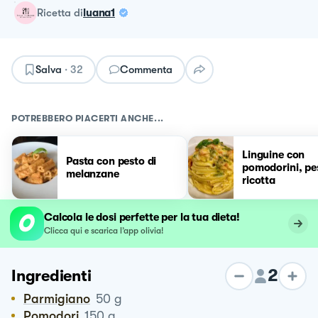
ricetta
di
luana1
Salva
·
32
Commenta
POTREBBERO PIACERTI ANCHE...
Linguine con
Pasta con pesto di
pomodorini, pe
melanzane
ricotta
Calcola le dosi perfette per la tua dieta!
Clicca qui e scarica l’app olivia!
2
Ingredienti
Parmigiano
50
g
Pomodori
150
g