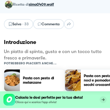
ricetta
di
simo0409.wolf
Salva
·
33
Commenta
Introduzione
Un piatto di spinta, gusto e con un tocco tutto
fresco e primaverile.
POTREBBERO PIACERTI ANCHE...
Pasta con pesto
Pasta con pesto di
noci e pomodor
melanzane
secchi croccant
Calcola le dosi perfette per la tua dieta!
Clicca qui e scarica l’app olivia!