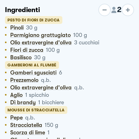
2
Ingredienti
PESTO DI FIORI DI ZUCCA
Pinoli
30
g
Parmigiano grattugiato
100
g
Olio extravergine d'oliva
3
cucchiai
Fiori di zucca
100
g
Basilisco
30
g
GAMBERONI AL FLUMBÈ
Gamberi sgusciati
6
Prezzemolo
q.b.
Olio extravergine d'oliva
q.b.
Aglio
1
spicchio
Dì brandy
1
bicchiere
MOUSSE DI STRACCIATELLA
Pepe
q.b.
Stracciatella
150
g
Scorza di lime
1