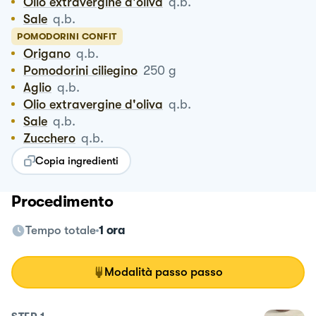
Olio extravergine d'oliva
q.b.
Sale
q.b.
POMODORINI CONFIT
Origano
q.b.
Pomodorini ciliegino
250
g
Aglio
q.b.
Olio extravergine d'oliva
q.b.
Sale
q.b.
Zucchero
q.b.
Copia ingredienti
Procedimento
Tempo totale
1 ora
Modalità passo passo