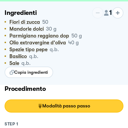
1
Ingredienti
Fiori di zucca
50
Mandorle dolci
30
g
Parmigiano reggiano dop
50
g
Olio extravergine d'oliva
40
g
Spezie tipo pepe
q.b.
Basilico
q.b.
Sale
q.b.
Copia ingredienti
Procedimento
Modalità passo passo
STEP
1