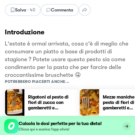
Salva
·
40
Commenta
Introduzione
L'estate è ormai arrivata, cosa c'è di meglio che
consumare un piatto a base di prodotti di
stagione ? Potete usare questo pesto sia come
condimento per la pasta che per farcire delle
croccantissime bruschette 🤤
POTREBBERO PIACERTI ANCHE...
Rigatoni al pesto di
Mezze maniche
fiori di zucca con
pesto di fiori d
gamberetti e
gamberetti e
pomodorini
pomodorini
Calcola le dosi perfette per la tua dieta!
Clicca qui e scarica l’app olivia!