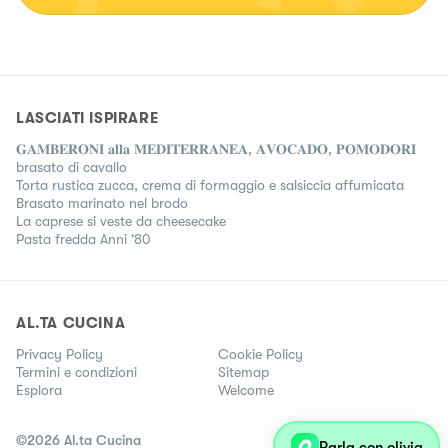
LASCIATI ISPIRARE
𝐆𝐀𝐌𝐁𝐄𝐑𝐎𝐍𝐈 𝐚𝐥𝐥𝐚 𝐌𝐄𝐃𝐈𝐓𝐄𝐑𝐑𝐀𝐍𝐄𝐀, 𝐀𝐕𝐎𝐂𝐀𝐃𝐎, 𝐏𝐎𝐌𝐎𝐃𝐎𝐑𝐈
brasato di cavallo
Torta rustica zucca, crema di formaggio e salsiccia affumicata
Brasato marinato nel brodo
La caprese si veste da cheesecake
Pasta fredda Anni '80
AL.TA CUCINA
Privacy Policy
Cookie Policy
Termini e condizioni
Sitemap
Esplora
Welcome
©
2026
Al.ta Cucina
Parla con olivia