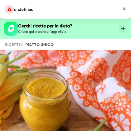
undefined
Cerchi ricette per la dieta?
Clicca qui e scarica l’app olivia!
RICETTE
/
PIATTO UNICO