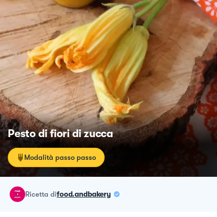
Pesto di fiori di zucca
Modalità passo passo
ricetta
di
food.andbakery