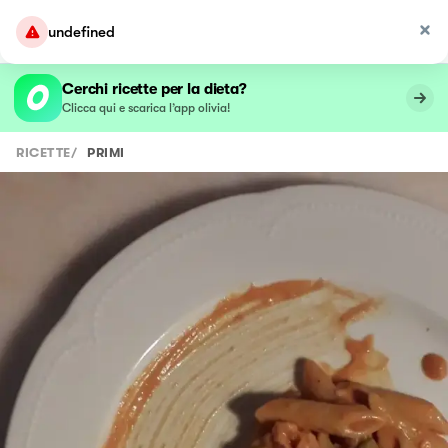
undefined
Cerchi ricette per la dieta?
Clicca qui e scarica l’app olivia!
RICETTE
/
PRIMI