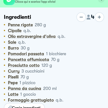
Clicca qui e scarica l’app olivia!
4
Ingredienti
Penne rigate
280
g
Cipolle
q.b.
Olio extravergine d'oliva
q.b.
Sale
q.b.
Burro
30
g
Pomodori passata
1
bicchiere
Pancetta affumicata
70
g
Prosciutto cotto
120
g
Curry
3
cucchiaini
Piselli
70
g
Pepe
1
pizzico
Panna da cucina
200
ml
Latte
1
goccio
Formaggio grattugiato
q.b.
Copia ingredienti