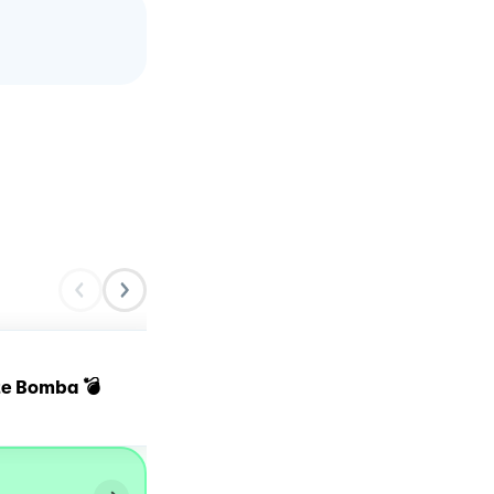
Orecchiette, datterini e
te Bomba 💣
stracciatella