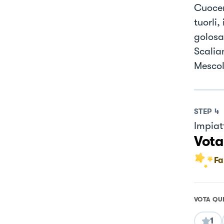
Cuocer
tuorli,
golosa
Scalia
Mescol
STEP
4
Impiat
Vota
Fa
VOTA QU
1