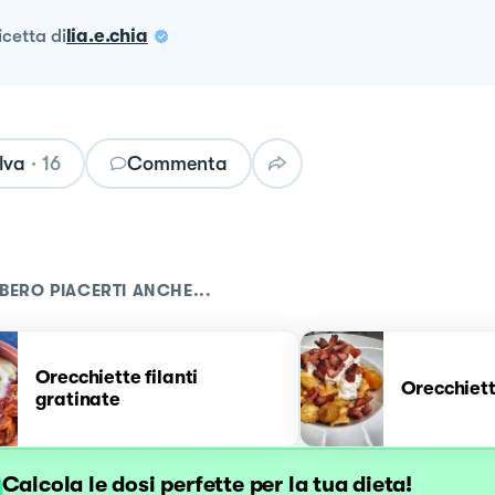
ricetta
di
lia.e.chia
lva
·
16
Commenta
BERO PIACERTI ANCHE...
Orecchiette filanti
Orecchiet
gratinate
Calcola le dosi perfette per la tua dieta!