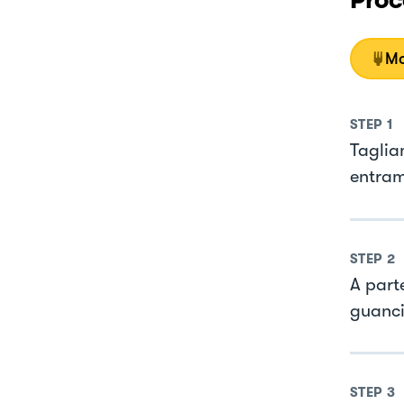
Proc
Mo
STEP
1
Taglia
entram
STEP
2
A part
guanci
STEP
3