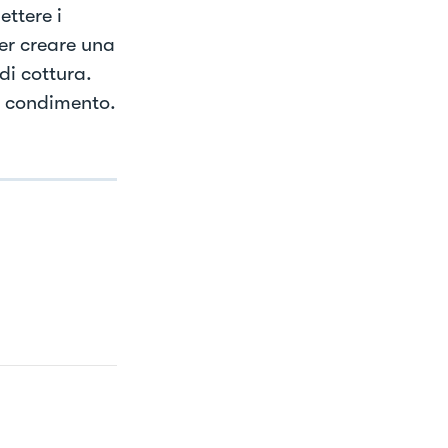
ttere i
per creare una
i cottura.
l condimento.