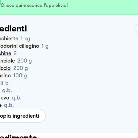
Clicca qui e scarica l’app olivia!
edienti
ecchiette
1
kg
odorini ciliegino
1
g
chine
2
anciale
200
g
siccia
200
g
orino
100
g
li
5
q.b.
o evo
q.b.
e
q.b.
opia ingredienti