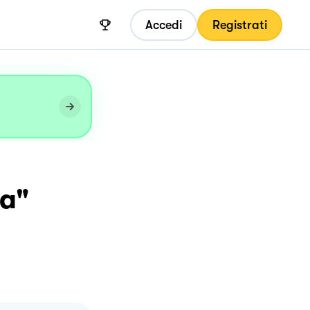
Accedi
Registrati
a"