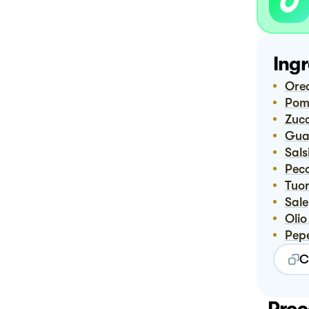
Ingr
Or
Pom
Zuc
Gu
Sal
Pec
Tuor
Sale
Oli
Pep
C