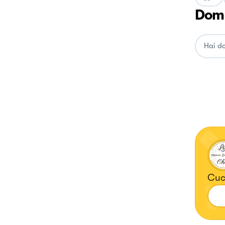
Doma
Cuci