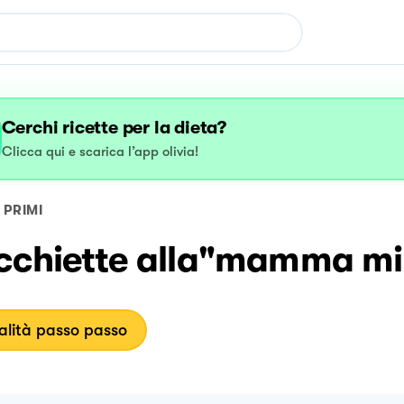
Cerchi ricette per la dieta?
Clicca qui e scarica l’app olivia!
PRIMI
cchiette alla"mamma mi
lità passo passo