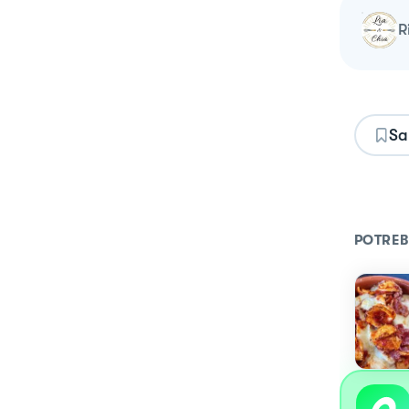
Sa
POTREB