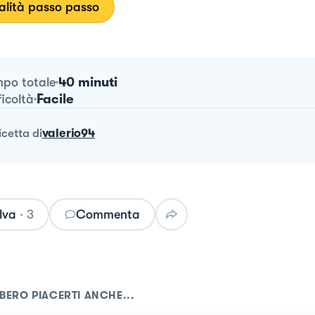
lità passo passo
40 minuti
po totale
Facile
ficoltà
ricetta
di
valerio94
lva
·
3
Commenta
BERO PIACERTI ANCHE...