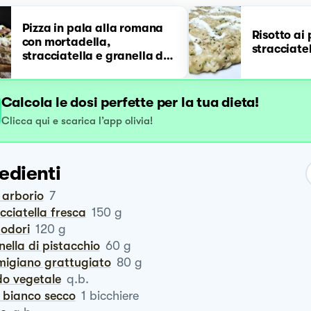
Pizza in pala alla romana
Risotto ai 
con mortadella,
stracciate
stracciatella e granella di
pistacchi
Calcola le dosi perfette per la tua dieta!
Clicca qui e scarica l’app olivia!
edienti
o arborio
7
acciatella fresca
150
g
modori
120
g
anella di pistacchio
60
g
rmigiano grattugiato
80
g
do vegetale
q.b.
o bianco secco
1
bicchiere