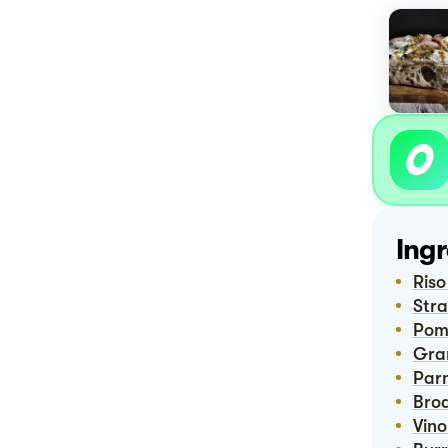
Ingr
Ris
Str
Po
Gr
Pa
Bro
Vin