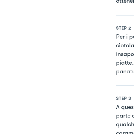
ottene
STEP
2
Per i p
ciotola
insapo
piatte
panatu
STEP
3
A ques
parte 
qualch
carame