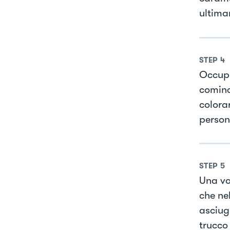
ultima
STEP
4
Occupi
cominc
colora
person
STEP
5
Una vo
che ne
asciugh
trucco