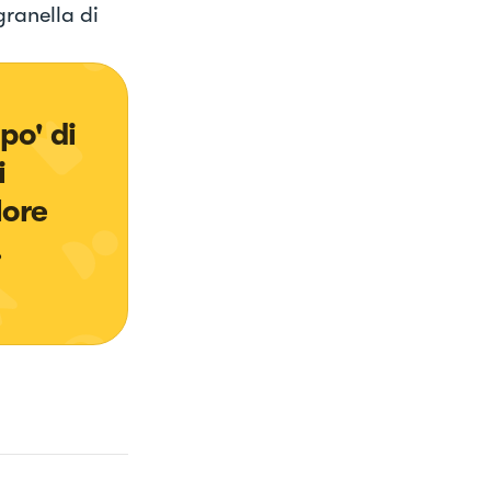
granella di
po' di 
i 
ore 
.