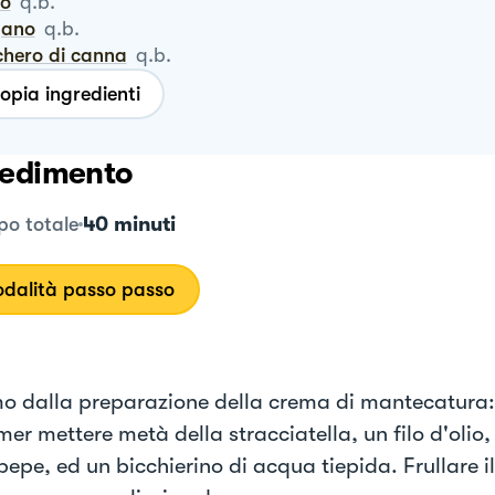
ro
q.b.
igano
q.b.
chero di canna
q.b.
opia ingredienti
edimento
40 minuti
o totale
dalità passo passo
mo dalla preparazione della crema di mantecatura:
er mettere metà della stracciatella, un filo d'olio,
pepe, ed un bicchierino di acqua tiepida. Frullare il