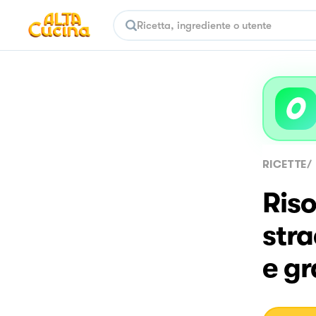
RICETTE
/
Riso
stra
e gr