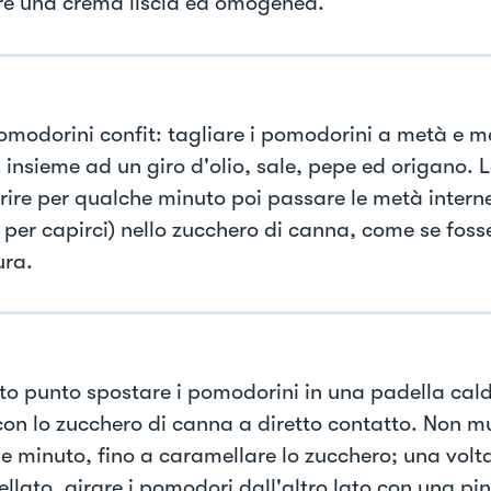
re una crema liscia ed omogenea.
omodorini confit: tagliare i pomodorini a metà e me
 insieme ad un giro d'olio, sale, pepe ed origano. L
rire per qualche minuto poi passare le metà interne
, per capirci) nello zucchero di canna, come se foss
ra.
to punto spostare i pomodorini in una padella cald
con lo zucchero di canna a diretto contatto. Non mu
e minuto, fino a caramellare lo zucchero; una volt
llato, girare i pomodori dall'altro lato con una pi