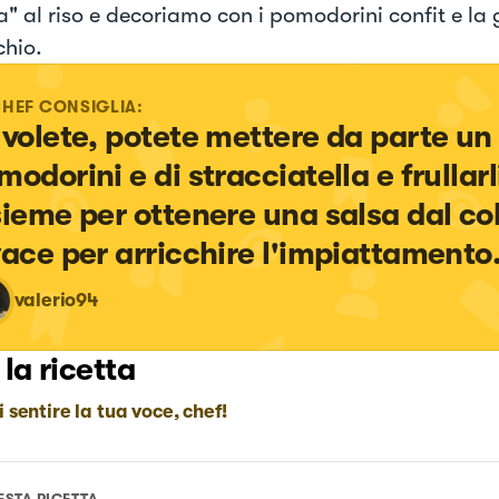
a" al riso e decoriamo con i pomodorini confit e la 
chio.
CHEF CONSIGLIA:
 volete, potete mettere da parte un 
odorini e di stracciatella e frullarl
sieme per ottenere una salsa dal col
vace per arricchire l'impiattamento
valerio94
 la ricetta
i sentire la tua voce, chef!
ESTA RICETTA