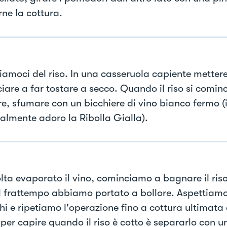
rne la cottura.
amoci del riso. In una casseruola capiente mettere t
iare a far tostare a secco. Quando il riso si comin
re, sfumare con un bicchiere di vino bianco fermo (
almente adoro la Ribolla Gialla).
lta evaporato il vino, cominciamo a bagnare il riso
l frattempo abbiamo portato a bollore. Aspettiamo
i e ripetiamo l'operazione fino a cottura ultimata 
 per capire quando il riso è cotto è separarlo con u