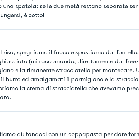
o una spatola: se le due metà restano separate se
ungersi, è cotto!
il riso, spegniamo il fuoco e spostiamo dal fornell
ghiacciato (mi raccomando, direttamente dal freezer
iano e la rimanente stracciatella per mantecare. 
 il burro ed amalgamati il parmigiano e la straccia
oriamo la crema di stracciatella che avevamo pr
ato.
tiamo aiutandoci con un coppapasta per dare for