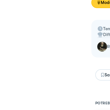
Moda
Tem
Dif
Sa
POTREB