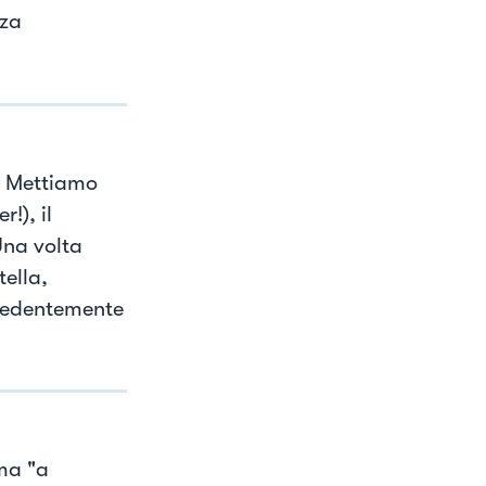
nza
o. Mettiamo
!), il
Una volta
tella,
ecedentemente
ma "a