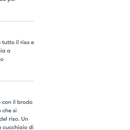
utto il riso e
cia a
io
 con il brodo
 che si
del riso. Un
n cucchiaio di