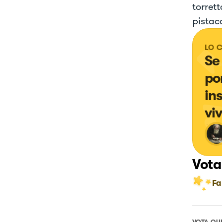
torrett
pistac
LO 
Se
pom
in
vi
Vota
Fa
VOTA QU