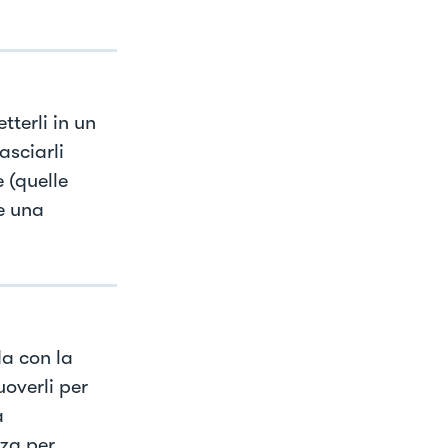
tterli in un
asciarli
 (quelle
e una
a con la
overli per
a
nza per