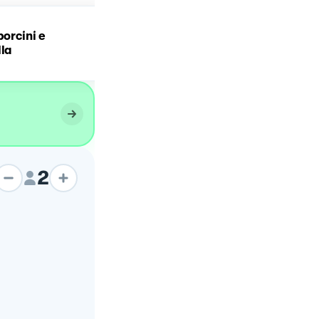
porcini e
Risotto pistacchi e
lla
guanciale
2