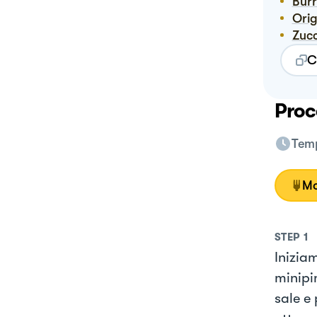
Bur
Or
Zuc
C
Proc
Temp
Mo
STEP
1
Inizia
minipim
sale e 