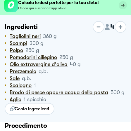
Calcola le dosi perfette per la tua dieta!
Clicca qui e scarica l’app olivia!
4
Ingredienti
Tagliolini neri
360
g
Scampi
300
g
Polpo
250
g
Pomodorini ciliegino
250
g
Olio extravergine d'oliva
40
g
Prezzemolo
q.b.
Sale
q.b.
Scalogno
1
Brodo di pesce oppure acqua della pasta
500
g
Aglio
1
spicchio
Copia ingredienti
Procedimento