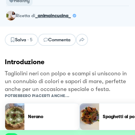
Healthy
ricetta
di
_animaincucina_
Salva
·
5
Commenta
Introduzione
Tagliolini neri con polpo e scampi si uniscono in
un connubio di colori e sapori di mare, perfette
anche per un occasione speciale o festa.
POTREBBERO PIACERTI ANCHE...
Nerano
Spaghetti al po