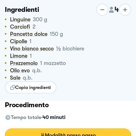
4
Ingredienti
Linguine
300
g
Carciofi
2
Pancetta dolce
150
g
Cipolle
1
½
Vino bianco secco
bicchiere
Limone
1
Prezzemolo
1
mazzetto
Olio evo
q.b.
Sale
q.b.
Copia ingredienti
Procedimento
Tempo totale
40 minuti
Modalità passo passo