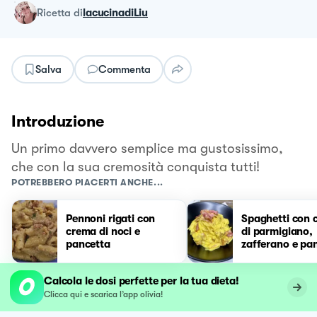
ricetta
di
lacucinadiLiu
Salva
Commenta
Introduzione
Un primo davvero semplice ma gustosissimo,
che con la sua cremosità conquista tutti!
POTREBBERO PIACERTI ANCHE...
Pennoni rigati con
Spaghetti con 
crema di noci e
di parmigiano,
pancetta
zafferano e pa
affumicata
Calcola le dosi perfette per la tua dieta!
Clicca qui e scarica l’app olivia!