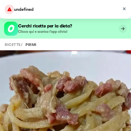
undefined
Cerchi ricette per la dieta?
Clicca qui e scarica l’app olivia!
RICETTE
/
PRIMI