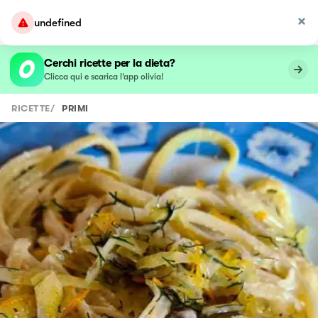
undefined
Cerchi ricette per la dieta?
Clicca qui e scarica l’app olivia!
RICETTE
/
PRIMI