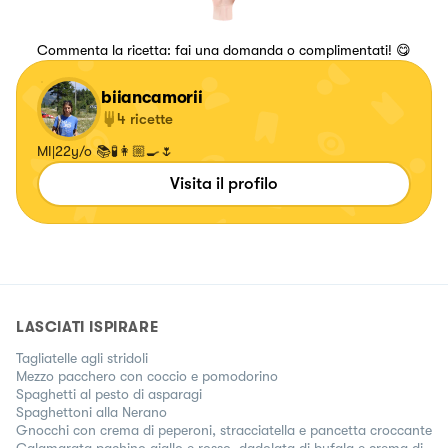
Commenta la ricetta: fai una domanda o complimentati! 😋
biiancamorii
4
ricette
MI|22y/o 📚🧪👩🏼‍🍳🌷
Visita il profilo
LASCIATI ISPIRARE
Tagliatelle agli stridoli
Mezzo pacchero con coccio e pomodorino
Spaghetti al pesto di asparagi
Spaghettoni alla Nerano
Gnocchi con crema di peperoni, stracciatella e pancetta croccante
Calamarata pachino giallo e rosso, dadolata di bufala e crema di