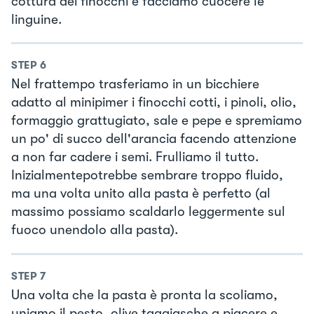
cottura dei finocchi e facciamo cuocere le
linguine.
STEP
6
Nel frattempo trasferiamo in un bicchiere
adatto al minipimer i finocchi cotti, i pinoli, olio,
formaggio grattugiato, sale e pepe e spremiamo
un po' di succo dell'arancia facendo attenzione
a non far cadere i semi. Frulliamo il tutto.
Inizialmentepotrebbe sembrare troppo fluido,
ma una volta unito alla pasta è perfetto (al
massimo possiamo scaldarlo leggermente sul
fuoco unendolo alla pasta).
STEP
7
Una volta che la pasta è pronta la scoliamo,
uniamo il pesto, olive taggiasche a piacere e