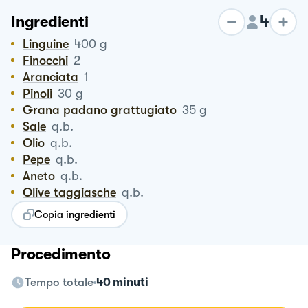
4
Ingredienti
Linguine
400
g
Finocchi
2
Aranciata
1
Pinoli
30
g
Grana padano grattugiato
35
g
Sale
q.b.
Olio
q.b.
Pepe
q.b.
Aneto
q.b.
Olive taggiasche
q.b.
Copia ingredienti
Procedimento
Tempo totale
40 minuti