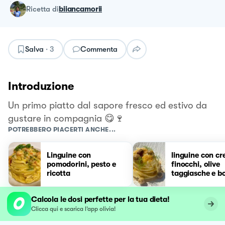
ricetta
di
biiancamorii
Salva
·
3
Commenta
Introduzione
Un primo piatto dal sapore fresco ed estivo da
gustare in compagnia 😋🍷
POTREBBERO PIACERTI ANCHE...
Linguine con
linguine con cr
pomodorini, pesto e
finocchi, olive
ricotta
taggiasche e b
Calcola le dosi perfette per la tua dieta!
Clicca qui e scarica l’app olivia!