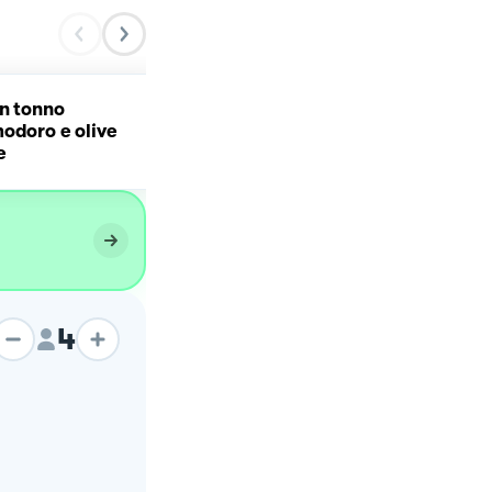
on tonno
Polpo alla griglia su cre
odoro e olive
di patate e olive
e
taggiasche
4