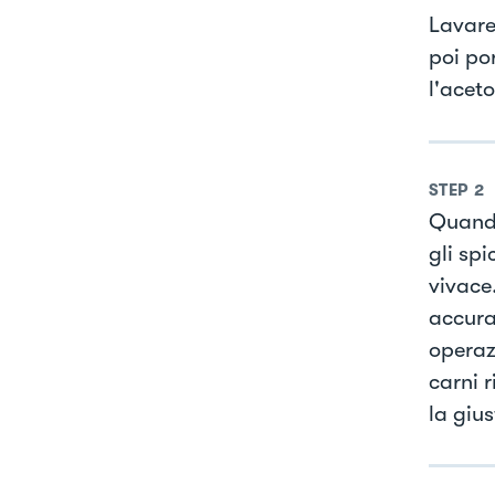
Lavare
poi po
l'aceto
STEP
2
Quando
gli spi
vivace.
accura
operazi
carni r
la gius