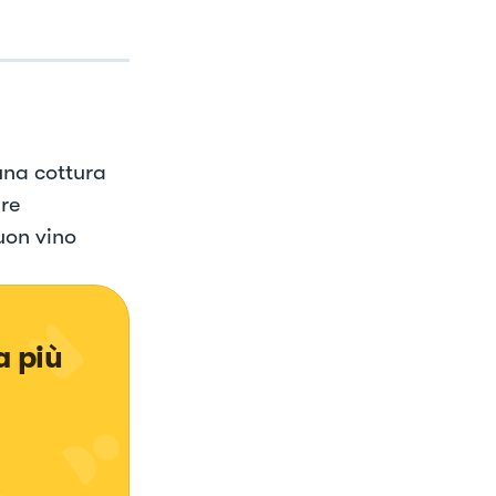
a
una cottura
ire
uon vino
 più 