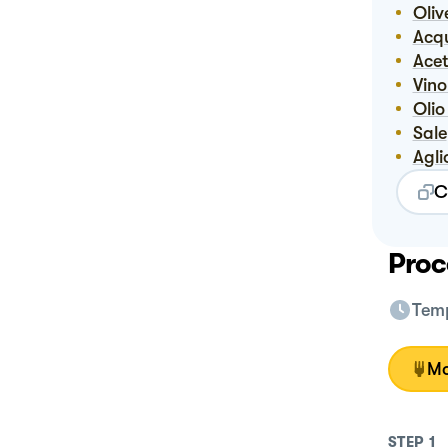
Ol
Ac
Ace
Vin
Ol
Sale
Agli
C
Proc
Temp
Mo
STEP
1