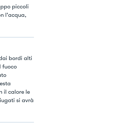
oppo piccoli
on l'acqua,
ai bordi alti
l fuoco
ato
esta
il calore le
iugati si avrà