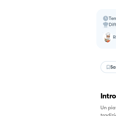
Tem
Dif
Sa
Intr
Un piat
tradiz