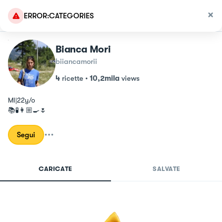
ERROR:CATEGORIES
Bianca Mori
biiancamorii
4
ricette
•
10,2mila
views
MI|22y/o

📚🧪👩🏼‍🍳🌷
Segui
CARICATE
SALVATE