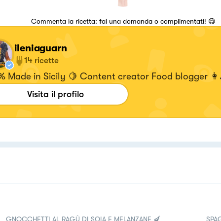
Commenta la ricetta: fai una domanda o complimentati! 😋
ileniaguarn
14
ricette
 Made in Sicily 🍋 Content creator Food blogger 👩‍
Visita il profilo
GNOCCHETTI AL RAGÙ DI SOIA E MELANZANE 🍆
SPA