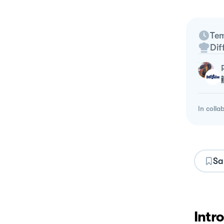
Tem
Dif
In colla
Sa
Intr