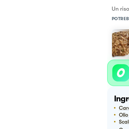
Un ris
POTREB
Ingr
Car
Ol
Sca