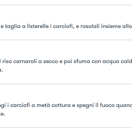
 e taglia a listerelle i carciofi, e rosolali insieme al
il riso carnaroli a secco e poi sfuma con acqua cal
a.
i i carciofi a metà cottura e spegni il fuoco quando
te.