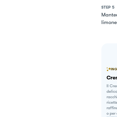
STEP
5
Mantec
limone
ING
Crem
Il Cr
delica
racchi
ricett
raffin
o per 