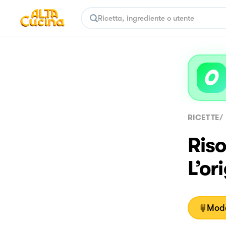
RICETTE
/
Riso
L’or
Moda