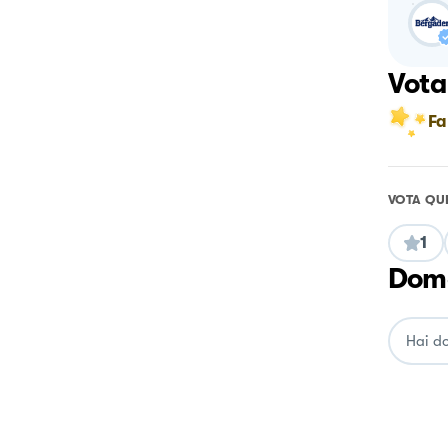
Vota
Fa
VOTA QU
1
Doma