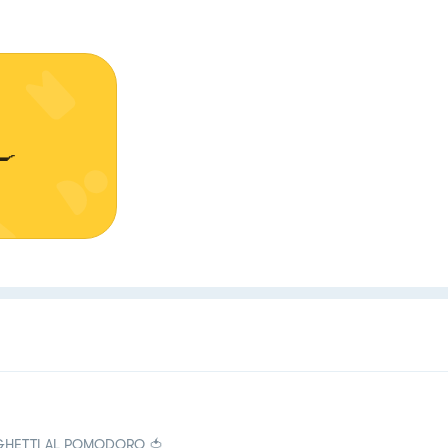
🍳
GHETTI AL POMODORO 🍅