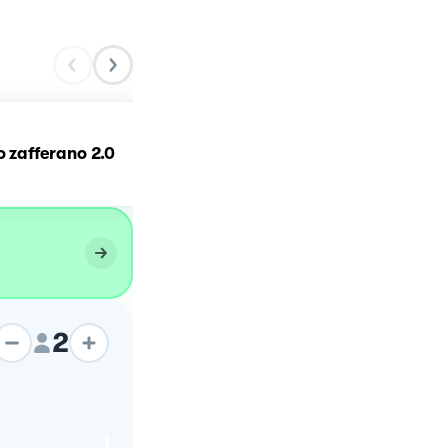
o zafferano 2.0
Carbonara con carciofi
2