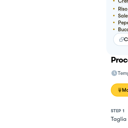
Cr
Ris
Sale
Pep
Buc
C
Proc
Temp
Mo
STEP
1
Taglia 