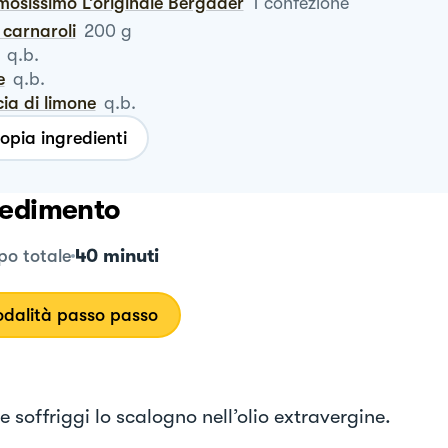
emosissimo L’originale Bergader
1
confezione
o carnaroli
200
g
q.b.
e
q.b.
cia di limone
q.b.
opia ingredienti
edimento
40 minuti
o totale
dalità passo passo
e soffriggi lo scalogno nell’olio extravergine.