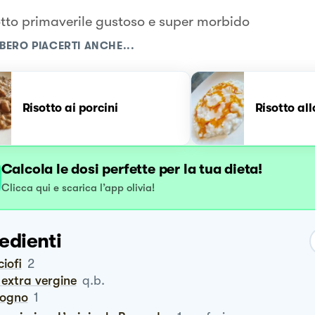
otto primaverile gustoso e super morbido
BERO PIACERTI ANCHE...
Risotto ai porcini
Risotto all
Calcola le dosi perfette per la tua dieta!
Clicca qui e scarica l’app olivia!
edienti
ciofi
2
io extra vergine
q.b.
logno
1