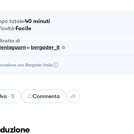
40 minuti
po totale
Facile
ficoltà
ricetta
di
ileniaguarn
e
bergader_it
borazione con
Bergader Italia
lva
·
5
Commenta
oduzione