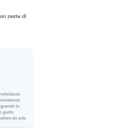
on zeste di
 morbidezza
consistenza
seguendo le
uo gusto
ustare da solo