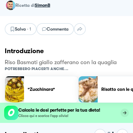
ricetta
di
SimonB
Salva
·
1
Commenta
Introduzione
Riso Basmati giallo zafferano con la quaglia
POTREBBERO PIACERTI ANCHE...
"Zucchinara"
Risotto con le 
Calcola le dosi perfette per la tua dieta!
Clicca qui e scarica l’app olivia!