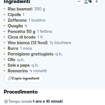
4
Ingredienti
Riso basmati
350
g
Cipolle
1
Zafferano
1
bustina
Quaglia
4
Pancetta 50 g
1
fettina
Circa di brodo
1
lt
½
Vino bianco (13 %vol)
bicchiere
Burro
1
noce
Parmigiano grattugiato
q.b.
Olio
q.b.
Sale e pepe
q.b.
Rosmarino
4
rametti
Copia ingredienti
Procedimento
Tempo totale
1 ora e 10 minuti