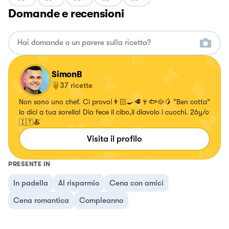
Domande e recensioni
SimonB
37
ricette
Non sono uno chef. Ci provo!👨🏻‍🍳🥩🍷🐟🥘🥭 “Ben cotta”
lo dici a tua sorella! Dio fece il cibo,il diavolo i cuochi. 26y/o
🇮🇹🍝
Visita il profilo
PRESENTE IN
In padella
Al risparmio
Cena con amici
Cena romantica
Compleanno