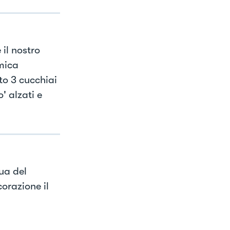
il nostro
amica
o 3 cucchiai
' alzati e
ua del
corazione il