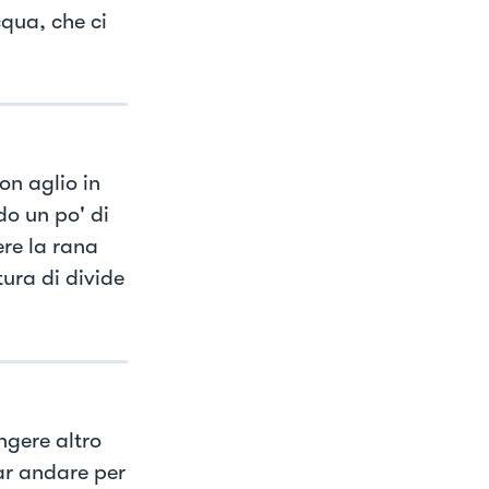
cqua, che ci
on aglio in
o un po' di
re la rana
tura di divide
ngere altro
ar andare per