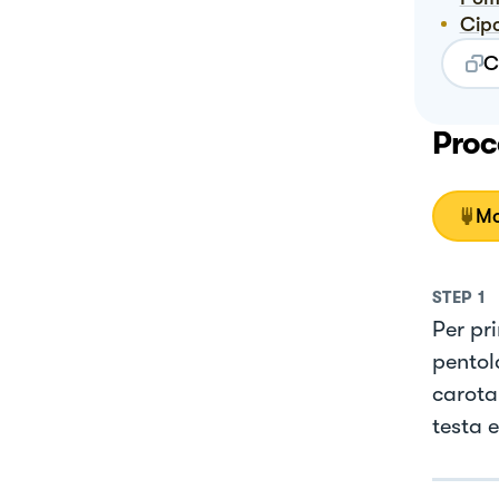
Cip
C
Proc
Mo
STEP
1
Per pr
pentol
carota
testa e