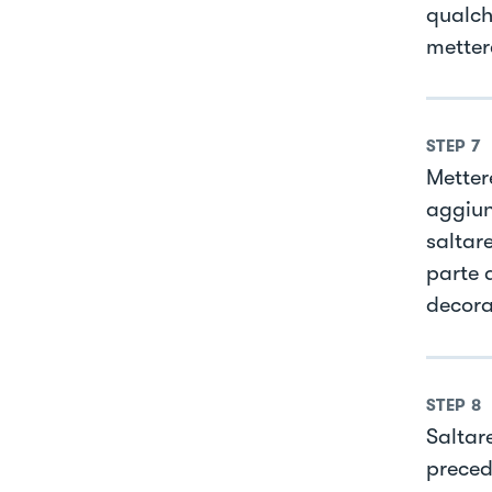
qualch
metter
STEP
7
Metter
aggiun
saltare
parte 
decora
STEP
8
Saltar
precede