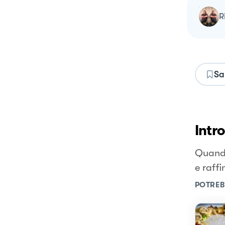
Sa
Intr
Quando
e raffi
POTREB