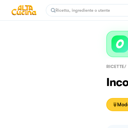
RICETTE
/
Inco
Moda