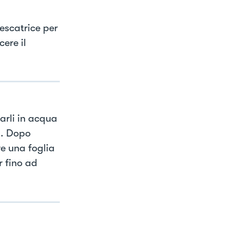
escatrice per
ere il
sarli in acqua
a. Dopo
re una foglia
r fino ad