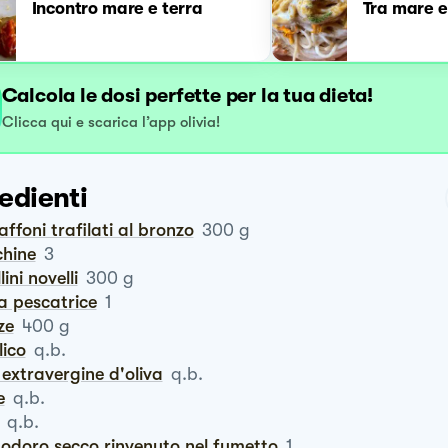
Incontro mare e terra
Tra mare e
Calcola le dosi perfette per la tua dieta!
Clicca qui e scarica l’app olivia!
edienti
iaffoni trafilati al bronzo
300
g
chine
3
llini novelli
300
g
a pescatrice
1
ze
400
g
ilico
q.b.
io extravergine d'oliva
q.b.
e
q.b.
q.b.
modoro secco rinvenuto nel fumetto
1