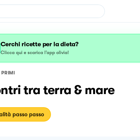
Cerchi ricette per la dieta?
Clicca qui e scarica l’app olivia!
PRIMI
ntri tra terra & mare
lità passo passo