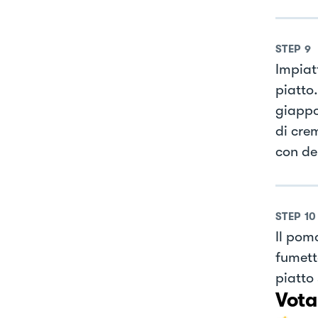
STEP
9
Impiat
piatto
giappo
di crem
con del
STEP
10
Il pom
fumetto
piatto 
Vota