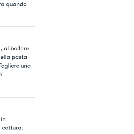
rra quando
 al bollore
della pasta
Togliere una
e
 in
a cottura.