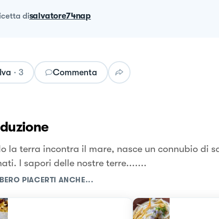
ricetta
di
salvatore74nap
lva
·
3
Commenta
oduzione
 la terra incontra il mare, nasce un connubio di sa
nati. I sapori delle nostre terre.......
BERO PIACERTI ANCHE...