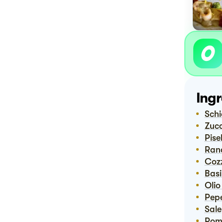
Ingr
Sch
Zuc
Pise
Ran
Coz
Bas
Ol
Pep
Sale
Po