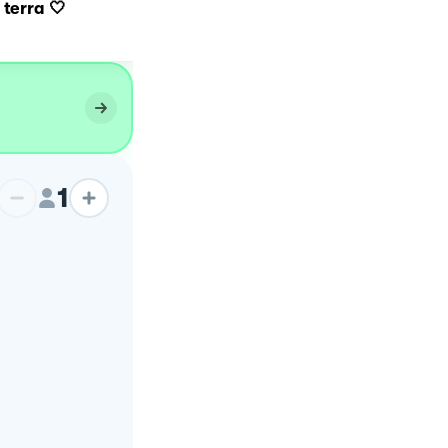
 terra 🤍
Lasagnetta di mare
1