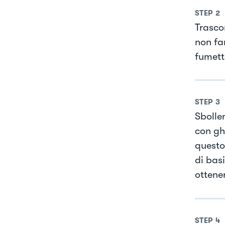
STEP
2
Trasco
non far
fumett
STEP
3
Sbollen
con ghi
questo
di basi
ottene
STEP
4