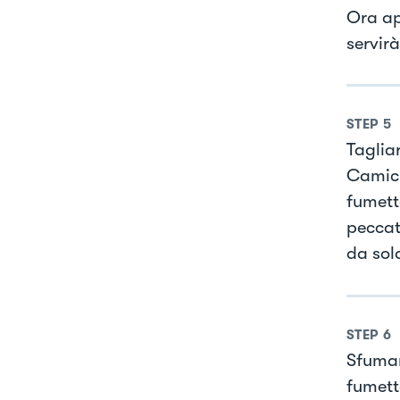
Ora apr
servirà
STEP
5
Tagliar
Camici
fumett
peccatr
da sol
STEP
6
Sfumar
fumett