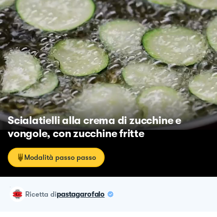
Scialatielli alla crema di zucchine e
vongole, con zucchine fritte
Modalità passo passo
ricetta
di
pastagarofalo