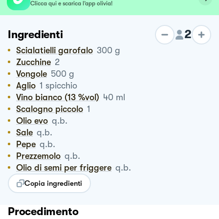
Clicca qui e scarica l’app olivia!
2
Ingredienti
Scialatielli garofalo
300
g
Zucchine
2
Vongole
500
g
Aglio
1
spicchio
Vino bianco (13 %vol)
40
ml
Scalogno piccolo
1
Olio evo
q.b.
Sale
q.b.
Pepe
q.b.
Prezzemolo
q.b.
Olio di semi per friggere
q.b.
Copia ingredienti
Procedimento