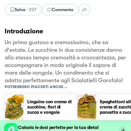
Salva
·
237
Commenta
Introduzione
Un primo gustoso e cremosissimo, che sa
d'estate. Le zucchine in due consistenze danno
allo stesso tempo cremosità e croccantezza, per
accompagnare in modo originale il sapore di
mare delle vongole. Un condimento che si
adatta perfettamente agli Scialatielli Garofalo!
POTREBBERO PIACERTI ANCHE...
Linguine con crema di
Spaghettoni al
zucchine, fiori di
crema di zucch
zucca e vongole
pancetta e zuc
fritte
Calcola le dosi perfette per la tua dieta!