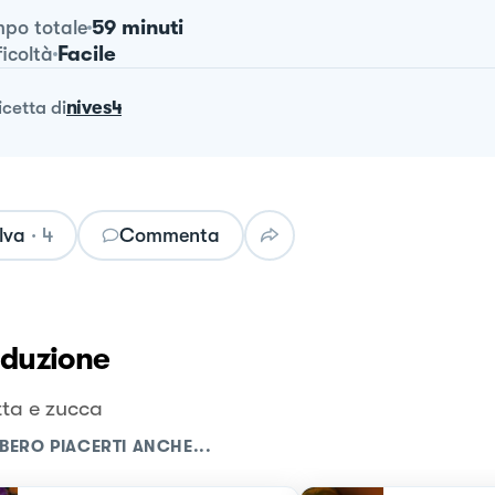
59 minuti
po totale
Facile
ficoltà
ricetta
di
nives4
lva
·
4
Commenta
oduzione
ta e zucca
BERO PIACERTI ANCHE...