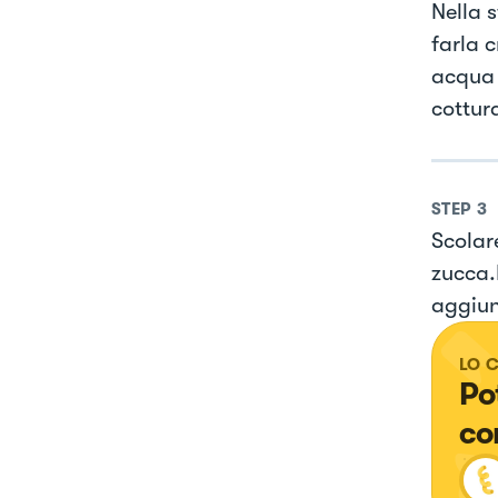
Nella 
farla 
acqua 
cottur
STEP
3
Scolare
zucca.
aggiun
LO 
Po
co