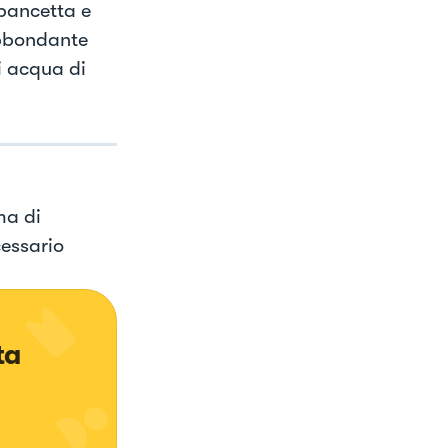
 pancetta e
abbondante
i acqua di
ma di
essario
ta 