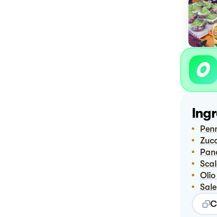
Ingr
Pen
Zuc
Pan
Sca
Oli
Sale
C