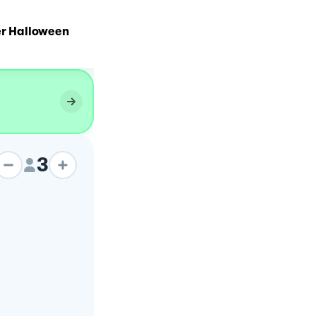
er Halloween
Aspettando halloween
3