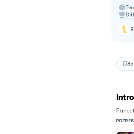
Tem
Dif
Sa
Intr
Pancet
POTREB