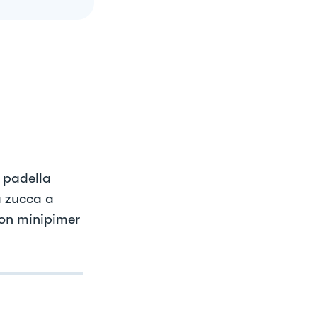
a padella
a zucca a
con minipimer