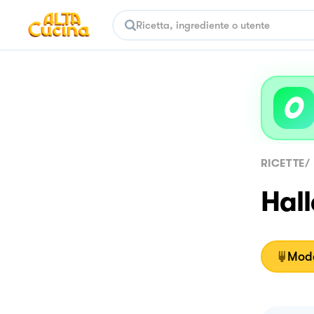
RICETTE
/
Hal
Moda