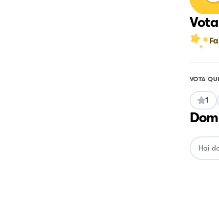
Vota
Fa
VOTA QU
1
Doma