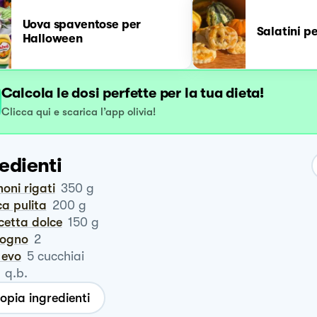
Uova spaventose per
Salatini p
Halloween
Calcola le dosi perfette per la tua dieta!
Clicca qui e scarica l’app olivia!
edienti
noni rigati
350
g
ca pulita
200
g
cetta dolce
150
g
logno
2
o evo
5
cucchiai
q.b.
opia ingredienti