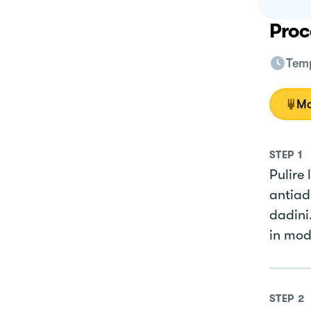
Proc
Temp
Mo
STEP
1
Pulire
antiade
dadini
in mod
STEP
2