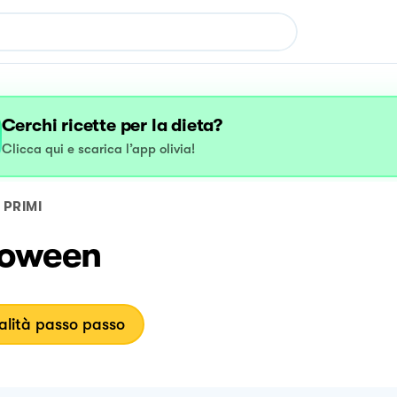
Cerchi ricette per la dieta?
Clicca qui e scarica l’app olivia!
PRIMI
loween
lità passo passo