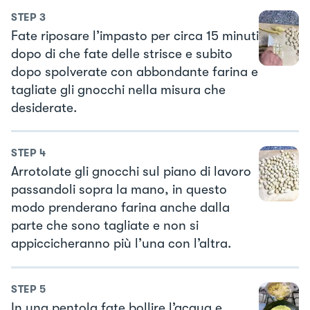
STEP
3
Fate riposare l’impasto per circa 15 minuti
dopo di che fate delle strisce e subito
dopo spolverate con abbondante farina e
tagliate gli gnocchi nella misura che
desiderate.
STEP
4
Arrotolate gli gnocchi sul piano di lavoro
passandoli sopra la mano, in questo
modo prenderano farina anche dalla
parte che sono tagliate e non si
appiccicheranno più l’una con l’altra.
STEP
5
In una pentola fate bollire l’acqua e