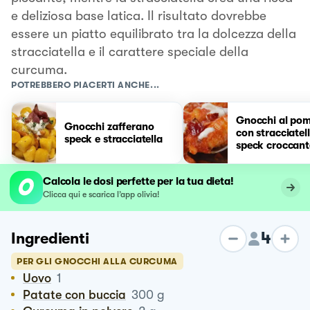
e deliziosa base latica. Il risultato dovrebbe
essere un piatto equilibrato tra la dolcezza della
stracciatella e il carattere speciale della
curcuma.
POTREBBERO PIACERTI ANCHE...
Gnocchi al po
Gnocchi zafferano
con stracciatel
speck e stracciatella
speck croccant
Calcola le dosi perfette per la tua dieta!
Clicca qui e scarica l’app olivia!
4
Ingredienti
PER GLI GNOCCHI ALLA CURCUMA
Uovo
1
Patate con buccia
300
g