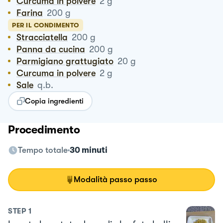
Curcuma in polvere
2
g
Farina
200
g
PER IL CONDIMENTO
Stracciatella
200
g
Panna da cucina
200
g
Parmigiano grattugiato
20
g
Curcuma in polvere
2
g
Sale
q.b.
Copia ingredienti
Procedimento
Tempo totale
30 minuti
Modalità passo passo
STEP
1