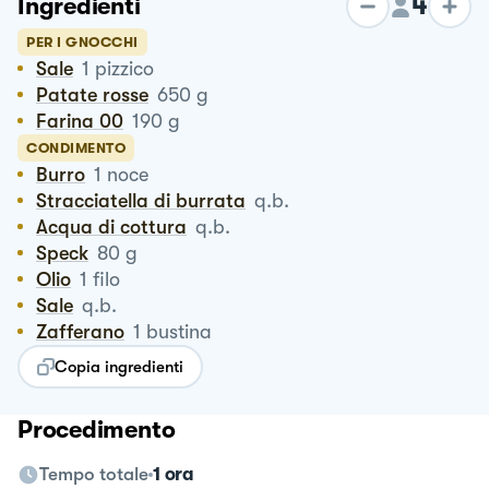
4
Ingredienti
PER I GNOCCHI
Sale
1
pizzico
Patate rosse
650
g
Farina 00
190
g
CONDIMENTO
Burro
1
noce
Stracciatella di burrata
q.b.
Acqua di cottura
q.b.
Speck
80
g
Olio
1
filo
Sale
q.b.
Zafferano
1
bustina
Copia ingredienti
Procedimento
Tempo totale
1 ora