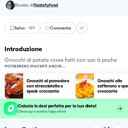
ricetta
di
flastefyfood
Salva
·
189
Commenta
Introduzione
Gnocchi di patate rosse fatti con sac à poche
POTREBBERO PIACERTI ANCHE...
Gnocchi al pomodoro
Gnocchi allo
con stracciatella e
zafferano e sp
speck croccante
croccante
Calcola le dosi perfette per la tua dieta!
Clicca qui e scarica l’app olivia!