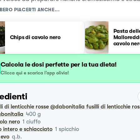
BERO PIACERTI ANCHE...
Pasta dell
Chips di cavolo nero
Malloreddu
cavolo ner
Calcola le dosi perfette per la tua dieta!
Clicca qui e scarica l’app olivia!
edienti
bonitalia
400
g
volo nero
1
ciuffo
io intero e schiacciato
1
spicchio
o evo
q.b.