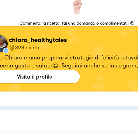
Commenta la ricetta: fai una domanda o complimentati! 😋
chiara_healthytales
398
ricette
 Chiara e amo propinarvi strategie di felicità a tavo
cano gusto e salute😉. Seguimi anche su Instagram,
i i video delle ricette 🥰! 👉🏻ig : chiara_healthytales
Visita il profilo