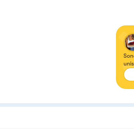
Sono
unis
tutt