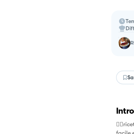
Tem
Dif
Sa
Intr
👉🏻ri
facile