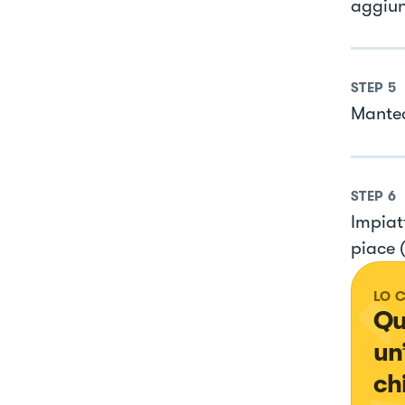
aggiung
STEP
5
Mantec
STEP
6
Impiatt
piace 
LO 
Qu
un
ch