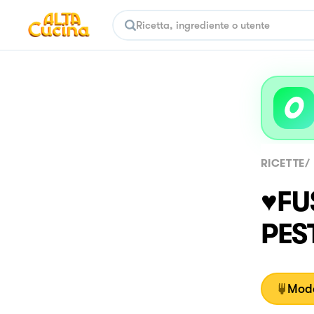
RICETTE
/
♥️F
PES
Moda