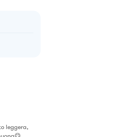
to leggera,
abuona😋