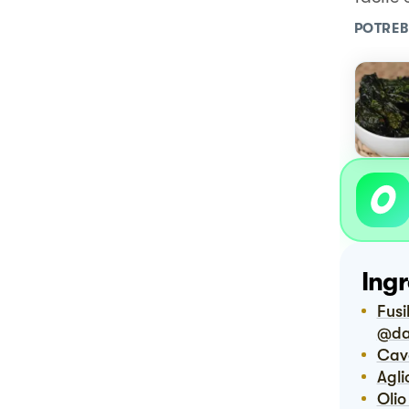
POTREB
Ingr
Fusilli di lenticchie rosse @dabonitalia fusilli di lenticchie rosse
@da
Ca
Agl
Oli