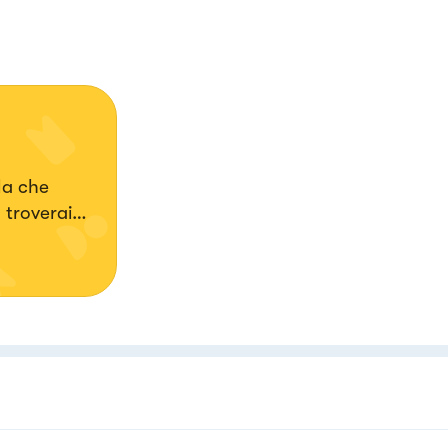
la che
 troverai