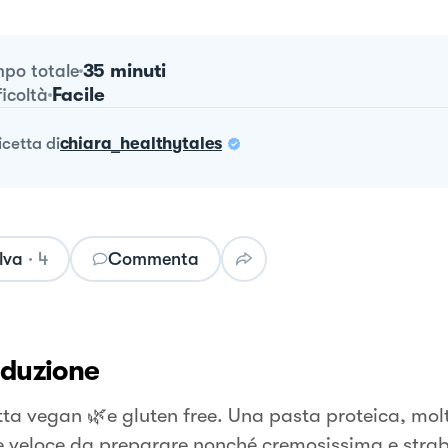
35 minuti
po totale
Facile
ficoltà
ricetta
di
chiara_healthytales
lva
·
4
Commenta
oduzione
cetta vegan 🌿e gluten free. Una pasta proteica, mol
 e veloce da preparare nonché cremosissima e str