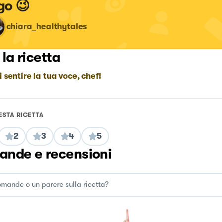
igo 😉
chiara_healthytales
 la ricetta
i sentire la tua voce, chef!
ESTA RICETTA
2
3
4
5
nde e recensioni