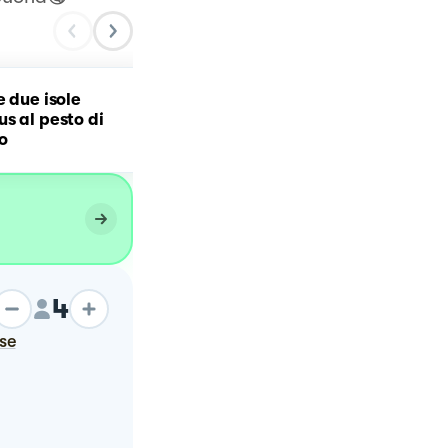
e due isole
s al pesto di
Fusilloni con pesto rosso
o
4