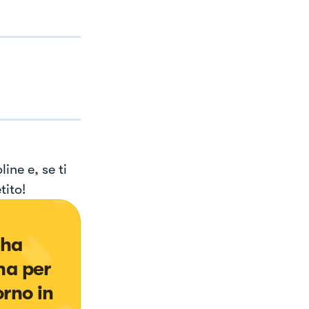
ine e, se ti
tito!
ha 
na per 
rno in 