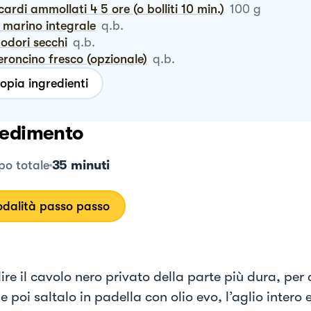
cardi ammollati 4 5 ore (o bolliti 10 min.)
100
g
e marino integrale
q.b.
odori secchi
q.b.
eroncino fresco (opzionale)
q.b.
opia ingredienti
edimento
35 minuti
o totale
dalità passo passo
lire il cavolo nero privato della parte più dura, per 
e poi saltalo in padella con olio evo, l’aglio intero 