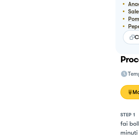
Ana
Sal
Pom
Pep
C
Proc
Temp
Mo
STEP
1
fai bol
minuti 