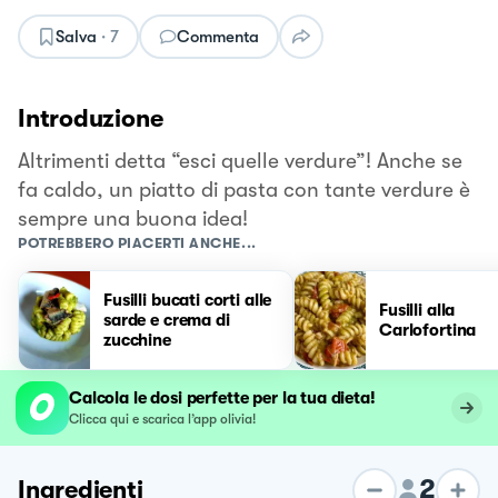
Salva
·
7
Commenta
Introduzione
Altrimenti detta “esci quelle verdure”! Anche se
fa caldo, un piatto di pasta con tante verdure è
sempre una buona idea!
POTREBBERO PIACERTI ANCHE...
Fusilli bucati corti alle
Fusilli alla
sarde e crema di
Carlofortina
zucchine
Calcola le dosi perfette per la tua dieta!
Clicca qui e scarica l’app olivia!
2
Ingredienti