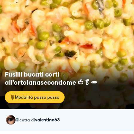
Fusilli bucati corti
all’ortolanasecondome 🍅🥬🥕
Modalità passo passo
ricetta
di
valentina63