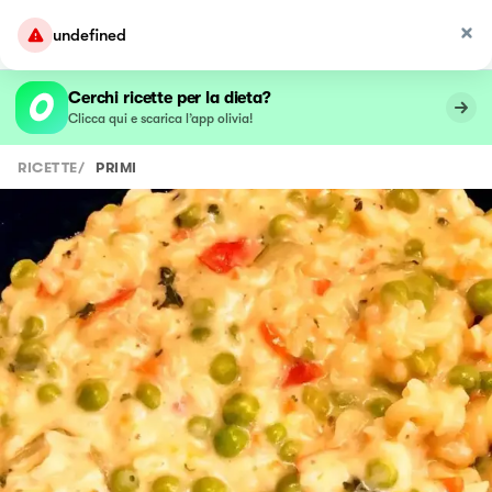
undefined
Cerchi ricette per la dieta?
Clicca qui e scarica l’app olivia!
RICETTE
/
PRIMI