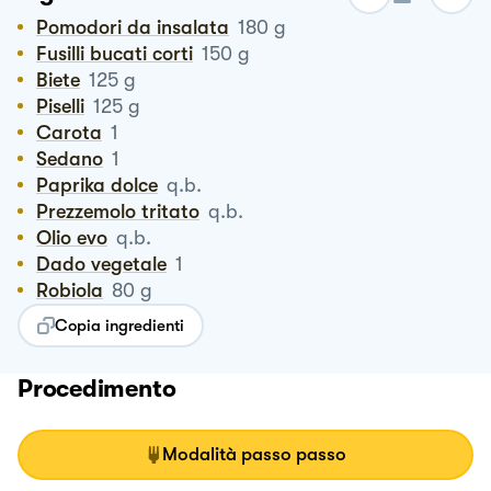
Pomodori da insalata
180
g
Fusilli bucati corti
150
g
Biete
125
g
Piselli
125
g
Carota
1
Sedano
1
Paprika dolce
q.b.
Prezzemolo tritato
q.b.
Olio evo
q.b.
Dado vegetale
1
Robiola
80
g
Copia ingredienti
Procedimento
Modalità passo passo