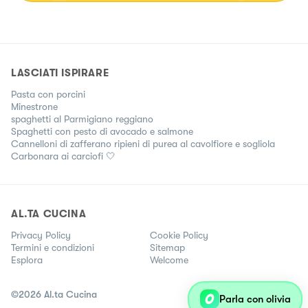
LASCIATI ISPIRARE
Pasta con porcini
Minestrone
spaghetti al Parmigiano reggiano
Spaghetti con pesto di avocado e salmone
Cannelloni di zafferano ripieni di purea al cavolfiore e sogliola
Carbonara ai carciofi 🤍
AL.TA CUCINA
Privacy Policy
Cookie Policy
Termini e condizioni
Sitemap
Esplora
Welcome
©
2026
Al.ta Cucina
Parla con olivia