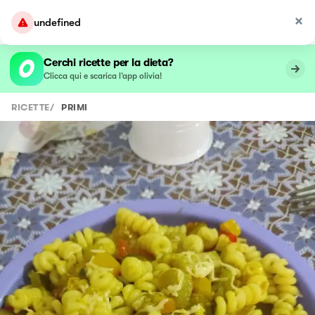
undefined
Cerchi ricette per la dieta?
Clicca qui e scarica l’app olivia!
RICETTE
/
PRIMI