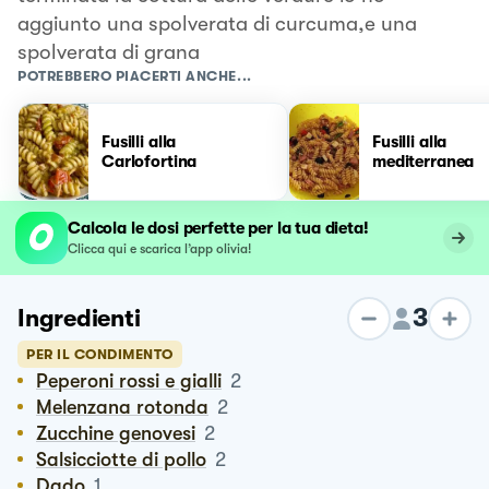
aggiunto una spolverata di curcuma,e una
spolverata di grana
POTREBBERO PIACERTI ANCHE...
Fusilli alla
Fusilli alla
Carlofortina
mediterranea
Calcola le dosi perfette per la tua dieta!
Clicca qui e scarica l’app olivia!
3
Ingredienti
PER IL CONDIMENTO
Peperoni rossi e gialli
2
Melenzana rotonda
2
Zucchine genovesi
2
Salsicciotte di pollo
2
Dado
1