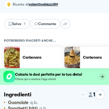
ricetta
di
valentinabiazzi89
Salva
·
1
Commenta
POTREBBERO PIACERTI ANCHE...
Carbonara
Carbonara
Calcola le dosi perfette per la tua dieta!
Clicca qui e scarica l’app olivia!
1
Ingredienti
Guanciale
q.b.
Spaghetti fritti
q.b.