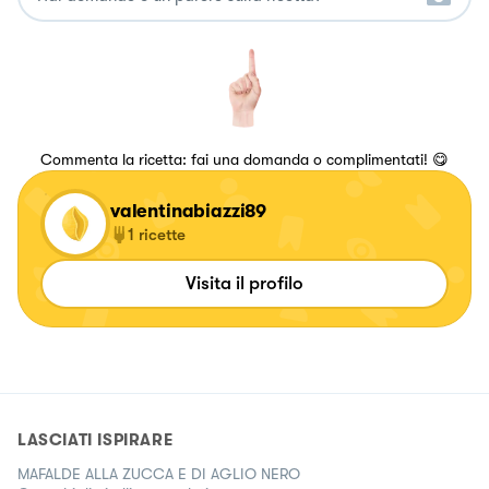
Commenta la ricetta: fai una domanda o complimentati! 😋
valentinabiazzi89
1
ricette
Visita il profilo
LASCIATI ISPIRARE
MAFALDE ALLA ZUCCA E DI AGLIO NERO