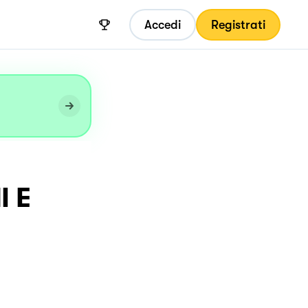
Accedi
Registrati
 E