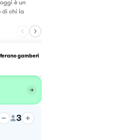
 oggi è un
 di chi la
fferano gamberi
Risotto zafferano salsicc
e asparagi
3