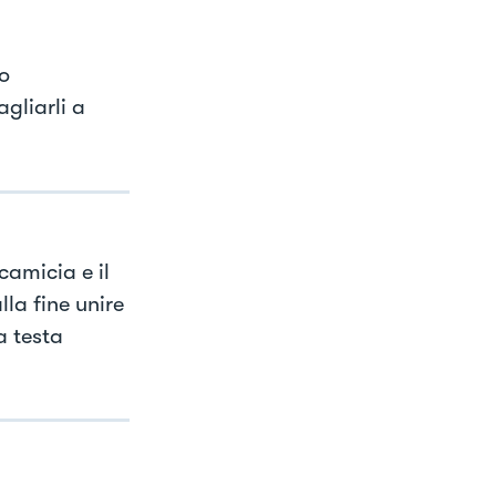
no
gliarli a
camicia e il
lla fine unire
a testa