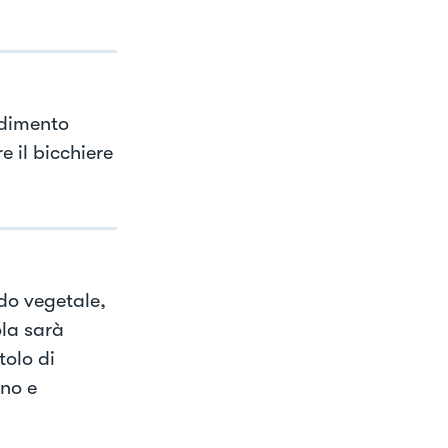
ndimento
e il bicchiere
do vegetale,
la sarà
tolo di
no e