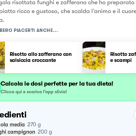
gola risottata funghi e zafferano che ho preparato
iatto ricco e gustoso, che scalda l’animo e il cuore
a.
BERO PIACERTI ANCHE...
Risotto allo zafferano con
Risotto za
salsiccia croccante
e scampi
Calcola le dosi perfette per la tua dieta!
Clicca qui e scarica l’app olivia!
edienti
gola media
270
g
nghi campignon
200
g