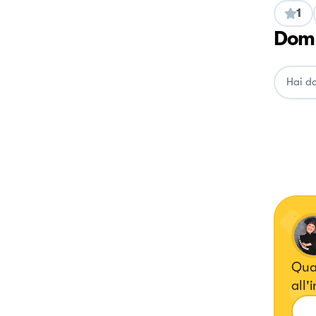
1
Doma
Quan
all'
port