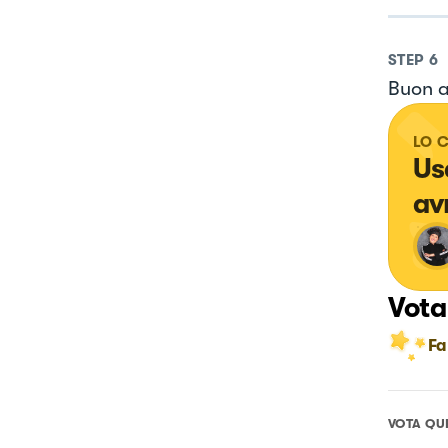
STEP
6
Buon a
LO 
Us
av
Vota
Fa
VOTA QU