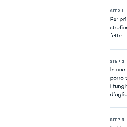
STEP
1
Per pri
strofi
fette.
STEP
2
In una 
porro t
i fungh
d'aglio
STEP
3