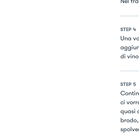
Nel fra
STEP
4
Una vo
aggiung
di vin
STEP
5
Contin
ci vor
quasi 
brodo,
spolver