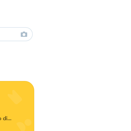
 di
re il