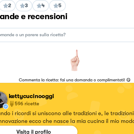
2
3
4
5
nde e recensioni
Commenta la ricetta: fai una domanda o complimentati! 😋
kettycucinooggi
596
ricette
do i ricordi si uniscono alle tradizioni e, le tradizioni
innovazione ecco che nasce la mia cucina il mio modo
are a tavola il cibo. Ricette veloci senza mai tralascia
Visita il profilo