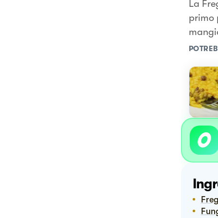
La Fre
primo p
mangi
POTREB
Ingr
Fre
Fu