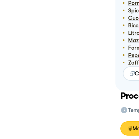
Por
Spi
Cu
Bic
Lit
Ma
Fo
Pep
Zaf
C
Proc
Temp
Mo