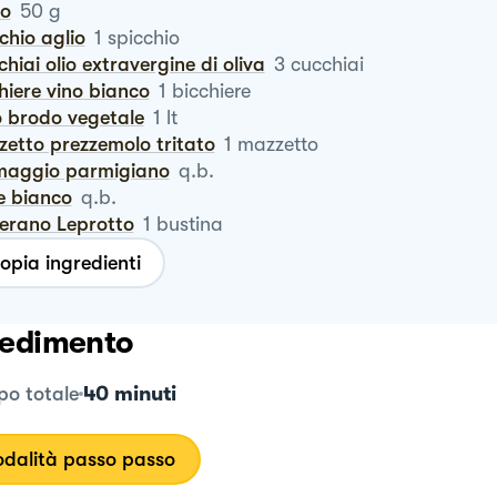
ro
50
g
cchio aglio
1
spicchio
cchiai olio extravergine di oliva
3
cucchiai
chiere vino bianco
1
bicchiere
ro brodo vegetale
1
lt
zzetto prezzemolo tritato
1
mazzetto
rmaggio parmigiano
q.b.
e bianco
q.b.
ferano Leprotto
1
bustina
opia ingredienti
edimento
40 minuti
o totale
dalità passo passo