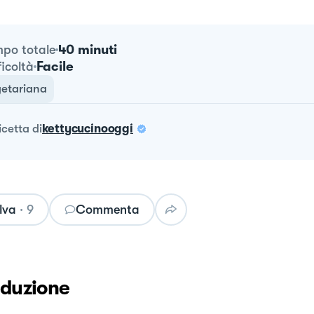
40 minuti
po totale
Facile
ficoltà
etariana
ricetta
di
kettycucinooggi
lva
·
9
Commenta
oduzione