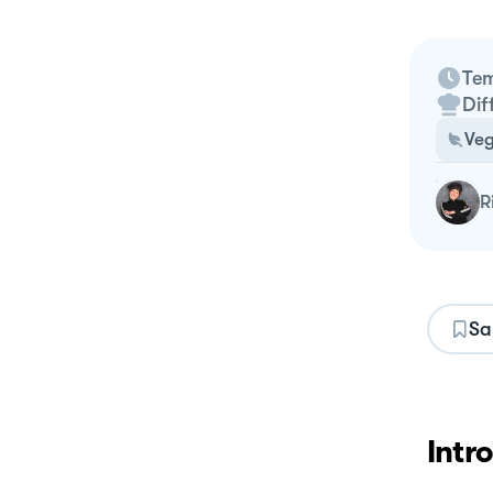
Tem
Dif
Veg
Sa
Intr