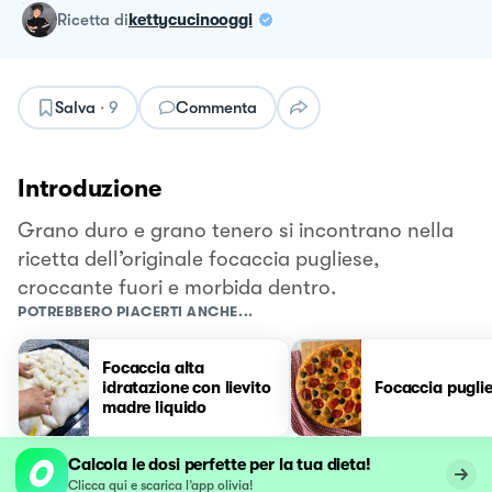
ricetta
di
kettycucinooggi
Salva
·
9
Commenta
Introduzione
Grano duro e grano tenero si incontrano nella
ricetta dell’originale focaccia pugliese,
croccante fuori e morbida dentro.
POTREBBERO PIACERTI ANCHE...
Focaccia alta
idratazione con lievito
Focaccia pugli
madre liquido
Calcola le dosi perfette per la tua dieta!
Clicca qui e scarica l’app olivia!