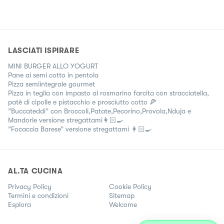
LASCIATI ISPIRARE
MINI BURGER ALLO YOGURT
Pane ai semi cotto in pentola
Pizza semiintegrale gourmet
Pizza in teglia con impasto al rosmarino farcita con stracciatella,
patè di cipolle e pistacchio e prosciutto cotto 🍕
”Buccateddi” con Broccoli,Patate,Pecorino,Provola,Nduja e
Mandorle versione stregattami👩🏻‍🍳
”Focaccia Barese” versione stregattami 👩🏻‍🍳
AL.TA CUCINA
Privacy Policy
Cookie Policy
Termini e condizioni
Sitemap
Esplora
Welcome