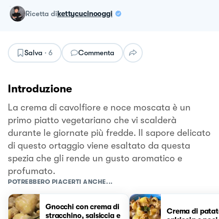
ricetta
di
kettycucinooggi
Salva
·
6
Commenta
Introduzione
La crema di cavolfiore e noce moscata è un
primo piatto vegetariano che vi scalderà
durante le giornate più fredde. Il sapore delicato
di questo ortaggio viene esaltato da questa
spezia che gli rende un gusto aromatico e
profumato.
POTREBBERO PIACERTI ANCHE...
Gnocchi con crema di
Crema di patat
stracchino, salsiccia e