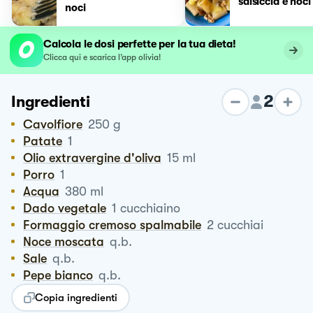
salsiccia e noci
noci
Calcola le dosi perfette per la tua dieta!
Clicca qui e scarica l’app olivia!
2
Ingredienti
Cavolfiore
250
g
Patate
1
Olio extravergine d'oliva
15
ml
Porro
1
Acqua
380
ml
Dado vegetale
1
cucchiaino
Formaggio cremoso spalmabile
2
cucchiai
Noce moscata
q.b.
Sale
q.b.
Pepe bianco
q.b.
Copia ingredienti