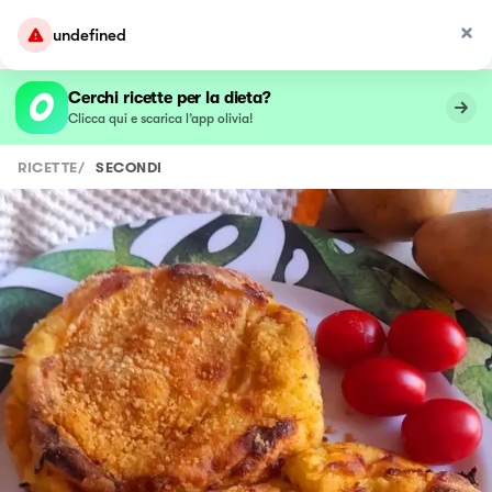
undefined
Cerchi ricette per la dieta?
Clicca qui e scarica l’app olivia!
RICETTE
/
SECONDI