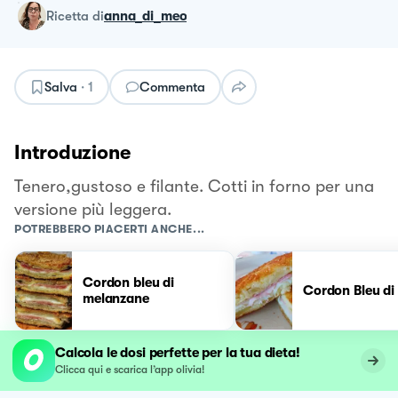
ricetta
di
anna_di_meo
Salva
·
1
Commenta
Introduzione
Tenero,gustoso e filante. Cotti in forno per una
versione più leggera.
POTREBBERO PIACERTI ANCHE...
Cordon bleu di
Cordon Bleu di
melanzane
Calcola le dosi perfette per la tua dieta!
Clicca qui e scarica l’app olivia!