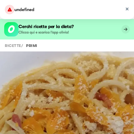
undefined
Cerchi ricette per la dieta?
Clicca qui e scarica l’app olivia!
RICETTE
/
PRIMI