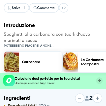
Salva
·
1
Commenta
Introduzione
Spaghetti alla carbonara con tuorli d'uovo
marinati a secco
POTREBBERO PIACERTI ANCHE...
La Carbonara
Carbonara
scomposta
Calcola le dosi perfette per la tua dieta!
Clicca qui e scarica l’app olivia!
2
Ingredienti
Spaghetti fritti
200
g