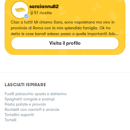
saraiannu82
51
ricette
Ciao a tutti! Mi chiamo Sara, sono napoletana ma vivo in
provincia di Roma con la mia splendida famiglia. Ok ho
detto le cose banali adesso passo a quelle importanti! Adoro
cucinare, sperimentare piatti nuovi (i migliori sono gli
Visita il profilo
"svuotafrigo") assaggiarli ed imparare trucchi e trucchetti
che possono rendere anche le pietanze piu' semplici in
qualcosa che potrebbe andare davanti al Re! Il mondo della
cucina e' un mix tra arte e scienza e io spero di poter dare
un piccolo contributo e di continuare ad imparare tanto. Ed
ora ai fornelli!!!🥐🥩🍕🦞🥂
LASCIATI ISPIRARE
Fusilli pistacchio spada e datterino
Spaghetti vongole e scampi
Pasta patate e provola
Ruvidelli con carciofi e arancie
Tortellini saporiti
Tortelli