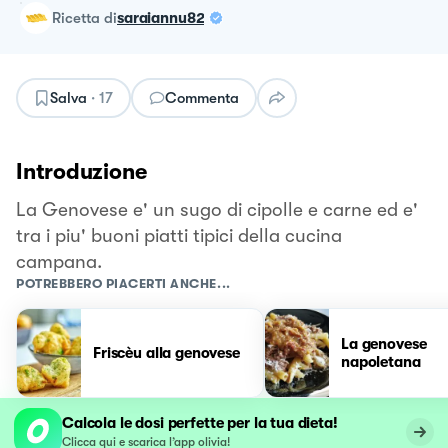
ricetta
di
saraiannu82
Salva
·
17
Commenta
Introduzione
La Genovese e' un sugo di cipolle e carne ed e'
tra i piu' buoni piatti tipici della cucina
campana.
POTREBBERO PIACERTI ANCHE...
La genovese
Friscèu alla genovese
napoletana
Calcola le dosi perfette per la tua dieta!
Clicca qui e scarica l’app olivia!