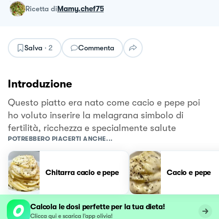
ricetta
di
Mamy.chef75
Salva
·
2
Commenta
Introduzione
Questo piatto era nato come cacio e pepe poi
ho voluto inserire la melagrana simbolo di
fertilità, ricchezza e specialmente salute
POTREBBERO PIACERTI ANCHE...
Chitarra cacio e pepe
Cacio e pepe
Calcola le dosi perfette per la tua dieta!
Clicca qui e scarica l’app olivia!