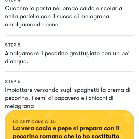
STEP
4
Cuocere la pasta nel brodo caldo e scolarla
nella padella con il succo di melagrana
amalgamando bene.
STEP
5
Amalgamare il pecorino grattugiato con un po'
d'acqua.
STEP
6
Impiattare versando sugli spaghetti la crema di
pecorino, i semi di papavero e i chicchi di
melagrana
LO CHEF CONSIGLIA:
La vera cacio e pepe si prepara con il 
pecorino romano che io ho sostituito 