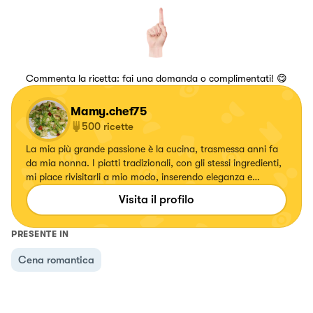
Commenta la ricetta: fai una domanda o complimentati! 😋
Mamy.chef75
500
ricette
La mia più grande passione è la cucina, trasmessa anni fa
da mia nonna. I piatti tradizionali, con gli stessi ingredienti,
mi piace rivisitarli a mio modo, inserendo eleganza e
specialmente colori. Ogni volta che creo un piatto mi
Visita il profilo
emoziono e vorrei tanto emozionare anche voi.
PRESENTE IN
Cena romantica