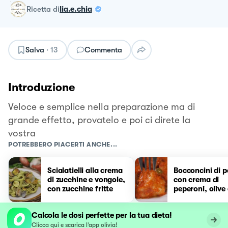
ricetta
di
lia.e.chia
Salva
·
13
Commenta
Introduzione
Veloce e semplice nella preparazione ma di
grande effetto, provatelo e poi ci direte la
vostra
POTREBBERO PIACERTI ANCHE...
Scialatielli alla crema
Bocconcini di p
di zucchine e vongole,
con crema di
con zucchine fritte
peperoni, olive 
capperi
Calcola le dosi perfette per la tua dieta!
Clicca qui e scarica l’app olivia!