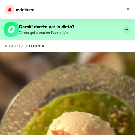
undefined
Cerchi ricette per la dieta?
Clicca qui e scarica l’app olivia!
RICETTE
/
SECONDI