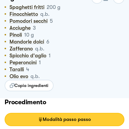
Spaghetti fritti
200
g
Finocchietto
q.b.
Pomodori secchi
5
Acciughe
3
Pinoli
10
g
Mandorle dolci
6
Zafferano
q.b.
Spicchio d'aglio
1
Peperoncini
1
Taralli
4
Olio evo
q.b.
Copia ingredienti
Procedimento
Modalità passo passo