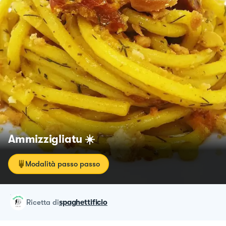
Ammizzigliatu ☀️
Modalità passo passo
ricetta
di
spaghettificio