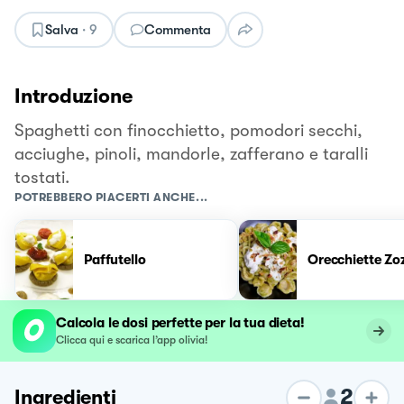
Salva
·
9
Commenta
Introduzione
Spaghetti con finocchietto, pomodori secchi,
acciughe, pinoli, mandorle, zafferano e taralli
tostati.
POTREBBERO PIACERTI ANCHE...
Paffutello
Orecchiette Zo
Calcola le dosi perfette per la tua dieta!
Clicca qui e scarica l’app olivia!
2
Ingredienti