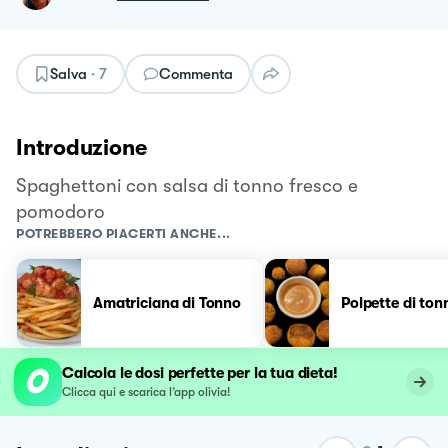
Salva
·
7
Commenta
Introduzione
Spaghettoni con salsa di tonno fresco e
pomodoro
POTREBBERO PIACERTI ANCHE...
Amatriciana di Tonno
Polpette di ton
Calcola le dosi perfette per la tua dieta!
Clicca qui e scarica l’app olivia!