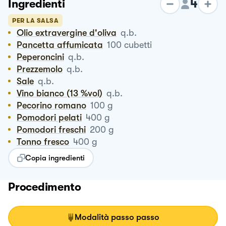
4
Ingredienti
PER LA SALSA
Olio extravergine d'oliva
q.b.
Pancetta affumicata
100
cubetti
Peperoncini
q.b.
Prezzemolo
q.b.
Sale
q.b.
Vino bianco (13 %vol)
q.b.
Pecorino romano
100
g
Pomodori pelati
400
g
Pomodori freschi
200
g
Tonno fresco
400
g
Copia ingredienti
Procedimento
Modalità passo passo