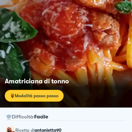
Amatriciana di tonno
Modalità passo passo
Difficoltà
Facile
ricetta
di
antonietta90