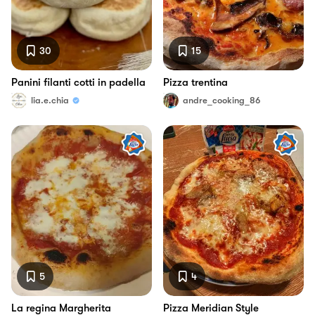
30
15
Panini filanti cotti in padella
Pizza trentina
lia.e.chia
andre_cooking_86
5
4
La regina Margherita
Pizza Meridian Style