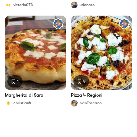
vittorio073
udenaro
1
9
Margherita di Sara
Pizza 4 Regioni
christian4
IvanToscano