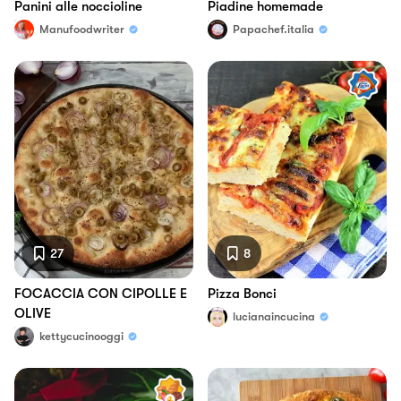
Panini alle noccioline
Piadine homemade
Manufoodwriter
Papachef.italia
27
8
FOCACCIA CON CIPOLLE E
Pizza Bonci
OLIVE
lucianaincucina
kettycucinooggi