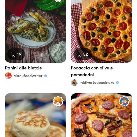
19
32
Panini alle bietole
Focaccia con olive e
pomodorini
Manufoodwriter
midivertoacucinare