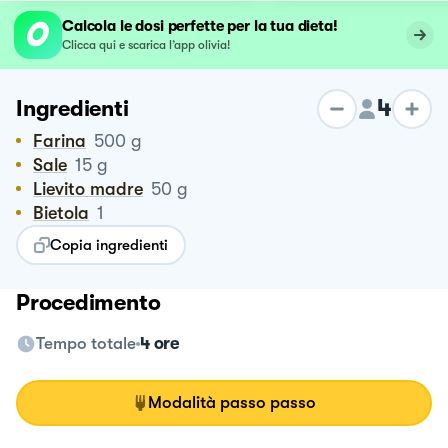
Calcola le dosi perfette per la tua dieta!
Clicca qui e scarica l’app olivia!
4
Ingredienti
Farina
500
g
Sale
15
g
Lievito madre
50
g
Bietola
1
Copia ingredienti
Procedimento
Tempo totale
4 ore
Modalità passo passo