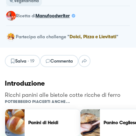
Vegetariana
ricetta
di
Manufoodwriter
Partecipa alla challenge
"
Dolci, Pizza e Lievitati
"
Salva
·
19
Commenta
Introduzione
Ricchi panini alle bietole cotte ricche di ferro
POTREBBERO PIACERTI ANCHE...
Panini di Heidi
Panino Ceglies