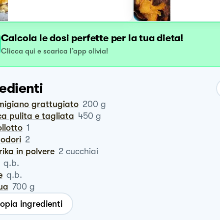
Calcola le dosi perfette per la tua dieta!
Clicca qui e scarica l’app olivia!
edienti
rmigiano grattugiato
200
g
ca pulita e tagliata
450
g
ollotto
1
modori
2
rika in polvere
2
cucchiai
q.b.
e
q.b.
qua
700
g
opia ingredienti