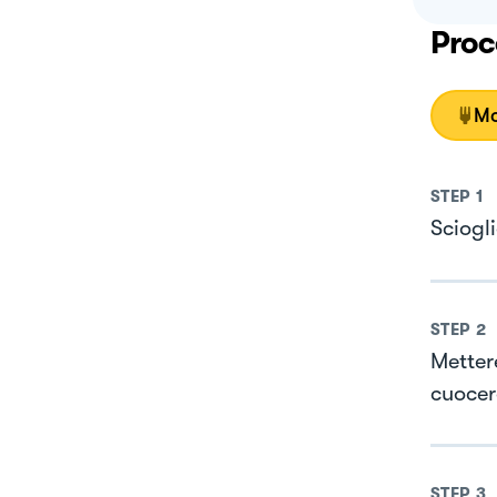
Proc
Mo
STEP
1
Sciogl
STEP
2
Mettere
cuocer
STEP
3