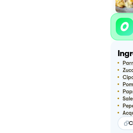
Ingr
Pa
Zuc
Cip
Po
Pap
Sale
Pep
Ac
C