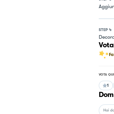
Aggiun
STEP
4
Decora
Vota
Fa
VOTA QU
1
Doma