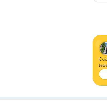
Cucina
tedesca. Di origine siciliana ♥
Tikt