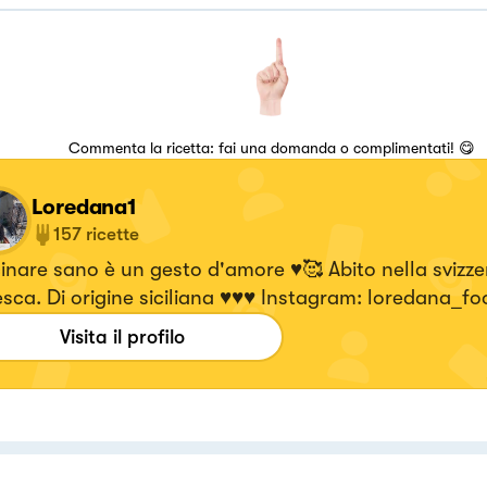
Commenta la ricetta: fai una domanda o complimentati! 😋
Loredana1
157
ricette
re sano è un gesto d'amore ♥️🥰 Abito nella svizzera
️♥️♥️ Instagram: loredana_food_fitness
ok: loredana_food_fitness
Visita il profilo