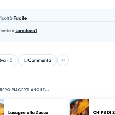
Facile
ficoltà
ricetta
di
Loredana1
lva
·
5
Commenta
BERO PIACERTI ANCHE...
Lasagne alla Zucca
CHIPS DI 