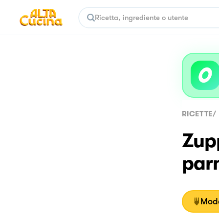
RICETTE
/
Zupp
par
Moda