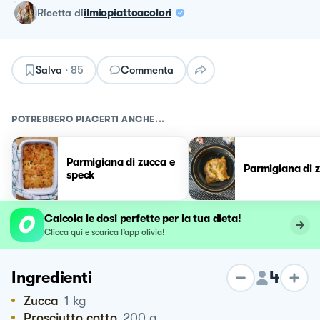
ricetta
di
ilmiopiattoacolori
Salva
·
85
Commenta
POTREBBERO PIACERTI ANCHE...
Parmigiana di zucca e
Parmigiana di 
speck
Calcola le dosi perfette per la tua dieta!
Clicca qui e scarica l’app olivia!
4
Ingredienti
Zucca
1
kg
Prosciutto cotto
200
g