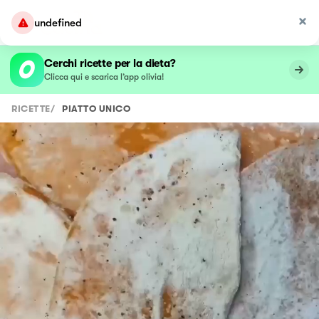
undefined
Cerchi ricette per la dieta?
Clicca qui e scarica l’app olivia!
RICETTE
/
PIATTO UNICO