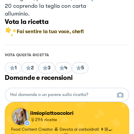
20 coprendo la teglia con carta
alluminio.
Vota la ricetta
Fai sentire la tua voce, chef!
VOTA QUESTA RICETTA
1
2
3
4
5
Domande e recensioni
ilmiopiattoacolori
296
ricette
Food Content Creator 🍝 Devota ai carboidrati 👩🏼‍🍳