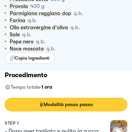
Provola
400
g
Parmigiano reggiano dop
q.b.
Farina
q.b.
Olio extravergine d'oliva
q.b.
Sale
q.b.
Pepe nero
q.b.
Noce moscata
q.b.
Copia ingredienti
Procedimento
Tempo totale
1 ora
Modalità passo passo
STEP
1
- Dopo aver tagliato e pulito la zucca,