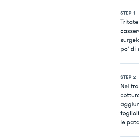
STEP
1
Tritate
casser
surgela
po' di 
STEP
2
Nel fr
cottura
aggiung
foglio
le pat