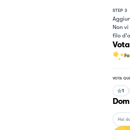
STEP
3
Aggiung
Non vi 
filo d'
Vota
Fa
VOTA QU
1
Doma