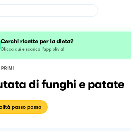
Cerchi ricette per la dieta?
Clicca qui e scarica l’app olivia!
PRIMI
utata di funghi e patate
lità passo passo