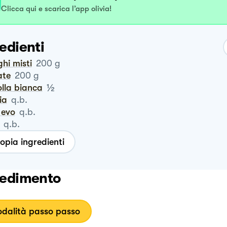
Clicca qui e scarica l’app olivia!
edienti
ghi misti
200
g
ate
200
g
½
polla bianca
via
q.b.
o evo
q.b.
q.b.
opia ingredienti
edimento
dalità passo passo