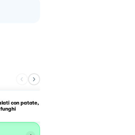
alati con patate,
Vellutata di zucchine e
 funghi
patate