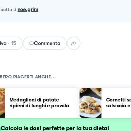
ricetta
di
noe.grim
lva
·
15
Commenta
BERO PIACERTI ANCHE...
Medaglioni di patate
Cornetti s
ripieni di funghi e provola
salsiccia e
Calcola le dosi perfette per la tua dieta!