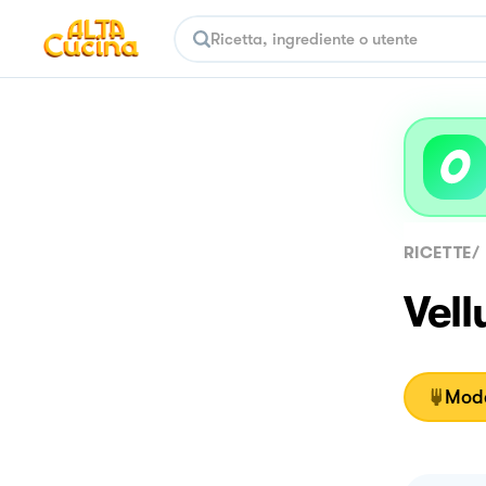
RICETTE
/
Vell
Moda