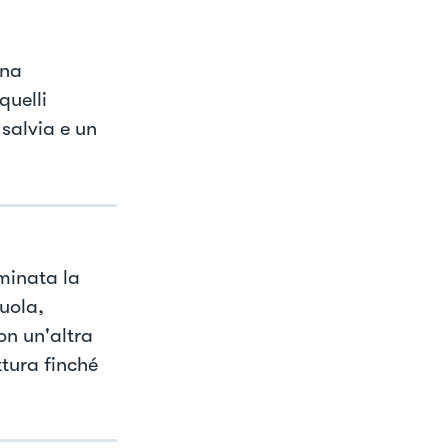
una
quelli
 salvia e un
rminata la
ruola,
on un'altra
ttura finché