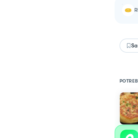
Sa
POTREB