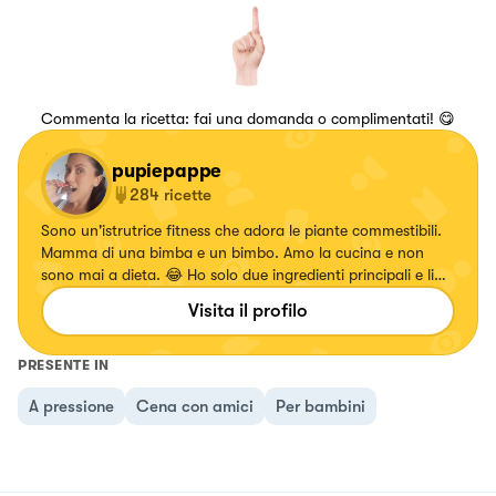
Commenta la ricetta: fai una domanda o complimentati! 😋
pupiepappe
284
ricette
Sono un'istrutrice fitness che adora le piante commestibili.
Mamma di una bimba e un bimbo. Amo la cucina e non
sono mai a dieta. 😂 Ho solo due ingredienti principali e li
ritrovo in questa frase delle favole... "Basta un po' di
Visita il profilo
fantasia e di bontà" Se cerchi qualcosa di diverso mi hai
trovato! 🤗
PRESENTE IN
A pressione
Cena con amici
Per bambini