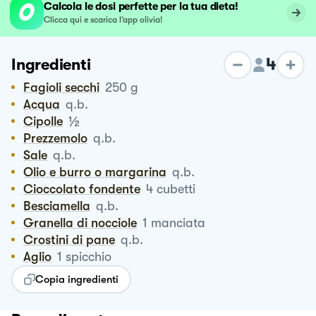
Calcola le dosi perfette per la tua dieta!
Clicca qui e scarica l’app olivia!
4
Ingredienti
Fagioli secchi
250
g
Acqua
q.b.
½
Cipolle
Prezzemolo
q.b.
Sale
q.b.
Olio e burro o margarina
q.b.
Cioccolato fondente
4
cubetti
Besciamella
q.b.
Granella di nocciole
1
manciata
Crostini di pane
q.b.
Aglio
1
spicchio
Copia ingredienti