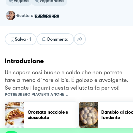
Vegana
Vegetariana
ricetta
di
pupiepappe
Salva
·
1
Commenta
Introduzione
Un sapore così buono e caldo che non potrete
fare a meno di fare ol bis. È goloso e avvolgente.
Se amate i legumi questa vellutata fa per voi!
POTREBBERO PIACERTI ANCHE...
Crostata nocciole e
Danubio al cio
cioccolato
fondente