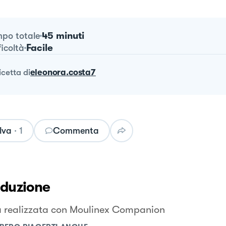
45 minuti
po totale
Facile
ficoltà
ricetta
di
eleonora.costa7
lva
·
1
Commenta
oduzione
a realizzata con Moulinex Companion