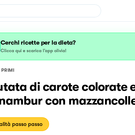
Cerchi ricette per la dieta?
Clicca qui e scarica l’app olivia!
PRIMI
utata di carote colorate 
inambur con mazzancoll
lità passo passo