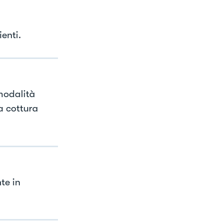
ienti.
 modalità
a cottura
te in