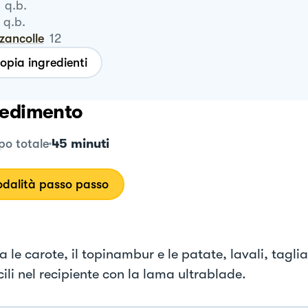
q.b.
q.b.
zzancolle
12
opia ingredienti
edimento
45 minuti
o totale
dalità passo passo
 le carote, il topinambur e le patate, lavali, taglia
cili nel recipiente con la lama ultrablade.