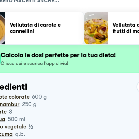
BERO PIACERTI ANCHE...
Vellutata di carote e
Vellutata 
cannellini
frutti di m
Calcola le dosi perfette per la tua dieta!
Clicca qui e scarica l’app olivia!
edienti
rote colorate
600
g
pinambur
250
g
ate
3
qua
500
ml
½
do vegetale
rcuma
q.b.