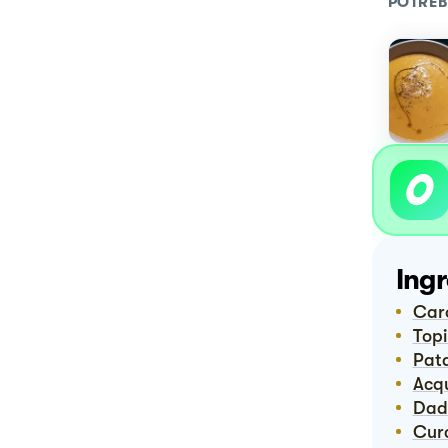
POTREB
Ingr
Ca
To
Pat
Ac
Da
Cu