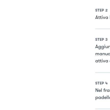
STEP
2
Attiva 
STEP
3
Aggiung
manual
attiva
STEP
4
Nel fr
padell