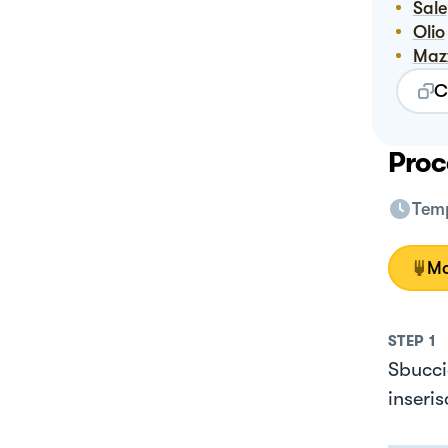
Sale
Olio
Ma
C
Proc
Temp
Mo
STEP
1
Sbuccia
inseris