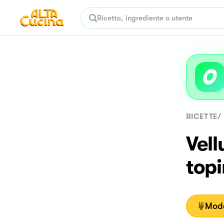
RICETTE
/
Vell
top
Moda