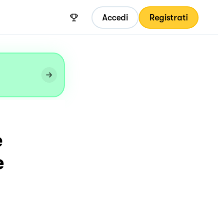
Accedi
Registrati
e
e