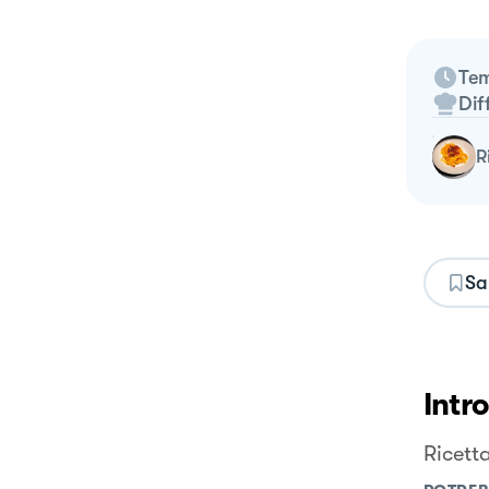
Tem
Dif
Sa
Intr
Ricett