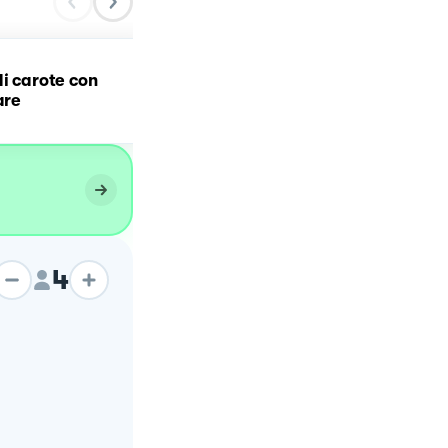
di carote con
Vellutata patate e carot
are
4