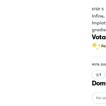
STEP
5
Infine,
Impiat
gradis
Vota
Fa
VOTA QU
1
Doma