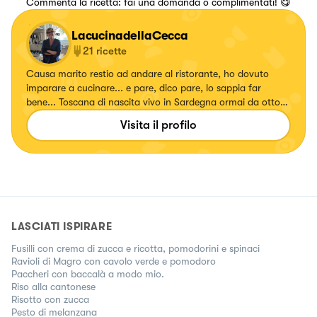
Commenta la ricetta: fai una domanda o complimentati! 😋
LacucinadellaCecca
21
ricette
Causa marito restio ad andare al ristorante, ho dovuto
imparare a cucinare... e pare, dico pare, lo sappia far
bene... Toscana di nascita vivo in Sardegna ormai da otto
anni. Mi piace la pasta, il pesce ed un po meno la carne ...
Visita il profilo
alle torte, preferisco di gran lunga un buon cioccolatino
LASCIATI ISPIRARE
Fusilli con crema di zucca e ricotta, pomodorini e spinaci
Ravioli di Magro con cavolo verde e pomodoro
Paccheri con baccalà a modo mio.
Riso alla cantonese
Risotto con zucca
Pesto di melanzana