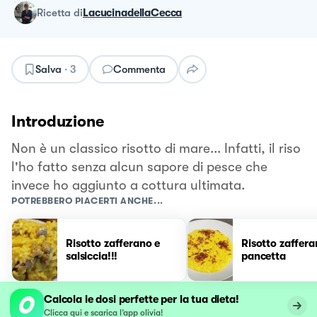
ricetta
di
LacucinadellaCecca
Salva
·
3
Commenta
Introduzione
Non è un classico risotto di mare... Infatti, il riso
l'ho fatto senza alcun sapore di pesce che
invece ho aggiunto a cottura ultimata.
POTREBBERO PIACERTI ANCHE...
Risotto zafferano e
Risotto zaffera
salsiccia!!!
pancetta
Calcola le dosi perfette per la tua dieta!
Clicca qui e scarica l’app olivia!