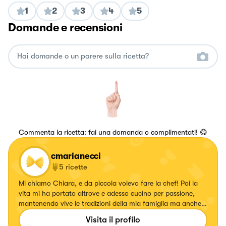
1
2
3
4
5
Domande e recensioni
Commenta la ricetta: fai una domanda o complimentati! 😋
cmarianecci
5
ricette
Mi chiamo Chiara, e da piccola volevo fare la chef! Poi la
vita mi ha portato altrove e adesso cucino per passione,
mantenendo vive le tradizioni della mia famiglia ma anche
sperimentando. Le mie cavie sono mio marito e i miei figli,
Visita il profilo
nonché gli amici che invitiamo a casa! Mi divido tra lavoro,