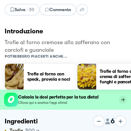
Salva
·
30
Commenta
Introduzione
Trofie al forno cremose allo zafferano con
carciofi e guanciale
POTREBBERO PIACERTI ANCHE...
Trofie al forno
Trofie al forno con
crema di zaffe
speck, provola e noci
funghi e pance
Calcola le dosi perfette per la tua dieta!
Clicca qui e scarica l’app olivia!
6
Ingredienti
Trofie
500
g