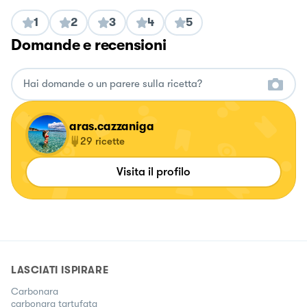
1
2
3
4
5
Domande e recensioni
aras.cazzaniga
29
ricette
Visita il profilo
LASCIATI ISPIRARE
Carbonara
carbonara tartufata