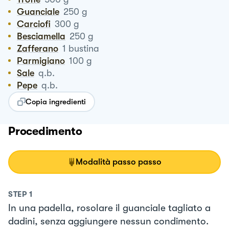
Guanciale
250
g
Carciofi
300
g
Besciamella
250
g
Zafferano
1
bustina
Parmigiano
100
g
Sale
q.b.
Pepe
q.b.
Copia ingredienti
Procedimento
Modalità passo passo
STEP
1
In una padella, rosolare il guanciale tagliato a
dadini, senza aggiungere nessun condimento.