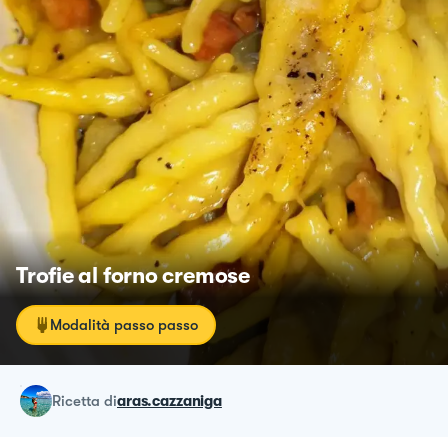
Trofie al forno cremose
Modalità passo passo
ricetta
di
aras.cazzaniga