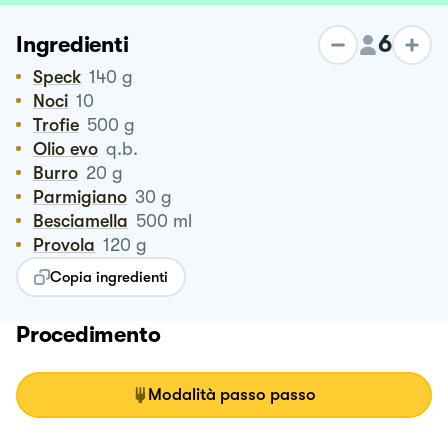
6
Ingredienti
Speck
140
g
Noci
10
Trofie
500
g
Olio evo
q.b.
Burro
20
g
Parmigiano
30
g
Besciamella
500
ml
Provola
120
g
Copia ingredienti
Procedimento
Modalità passo passo