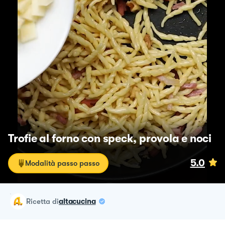
Trofie al forno con speck, provola e noci
5.0
Modalità passo passo
ricetta
di
altacucina