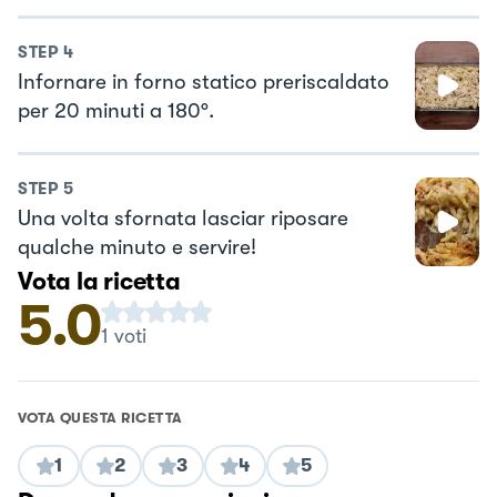
STEP
4
Infornare in forno statico preriscaldato
per 20 minuti a 180°.
STEP
5
Una volta sfornata lasciar riposare
qualche minuto e servire!
Vota la ricetta
5.0
1
voti
VOTA QUESTA RICETTA
1
2
3
4
5