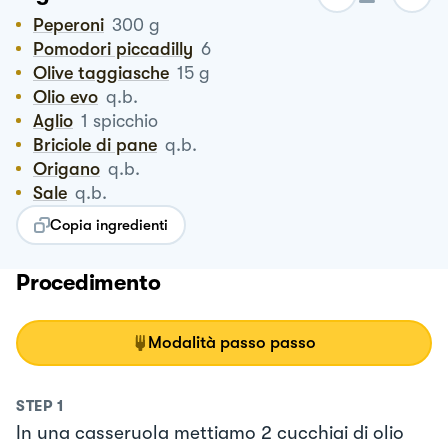
Peperoni
300
g
Pomodori piccadilly
6
Olive taggiasche
15
g
Olio evo
q.b.
Aglio
1
spicchio
Briciole di pane
q.b.
Origano
q.b.
Sale
q.b.
Copia ingredienti
Procedimento
Modalità passo passo
STEP
1
In una casseruola mettiamo 2 cucchiai di olio