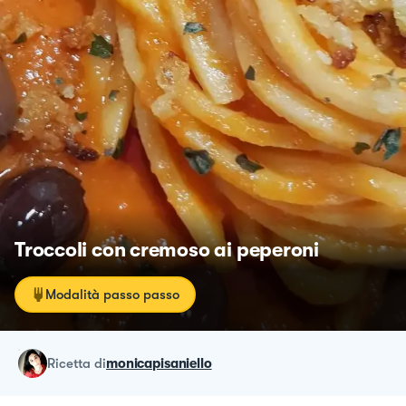
Troccoli con cremoso ai peperoni
Modalità passo passo
ricetta
di
monicapisaniello