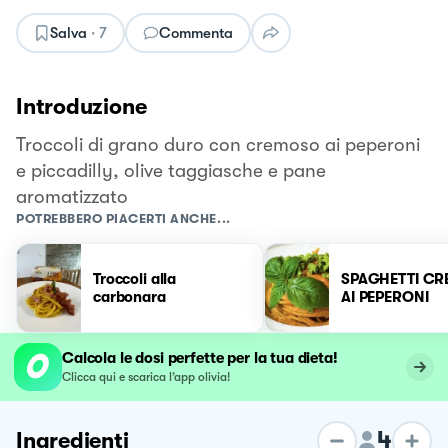
Salva
·
7
Commenta
Introduzione
Troccoli di grano duro con cremoso ai peperoni
e piccadilly, olive taggiasche e pane
aromatizzato
POTREBBERO PIACERTI ANCHE...
Troccoli alla
SPAGHETTI CR
carbonara
AI PEPERONI
Calcola le dosi perfette per la tua dieta!
Clicca qui e scarica l’app olivia!
4
Ingredienti