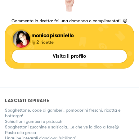
Commenta la ricetta: fai una domanda o complimentati! 😋
monicapisaniello
2
ricette
Visita il profilo
LASCIATI ISPIRARE
Spaghettone, code di gamberi, pomodorini freschi, ricotta e
bottarga!
Schiaffoni gamberi e pistacchi
Spaghettoni zucchine e salsiccia....e che ve lo dico a fare😋
Pasta alla greca
Linguine integrali c'anciova (siciliana)