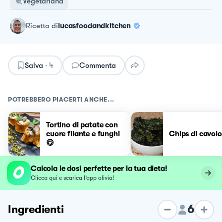
Vegetariana
ricetta
di
lucasfoodandkitchen
Salva
·
4
Commenta
POTREBBERO PIACERTI ANCHE...
Tortino di patate con
cuore filante e funghi
Chips di cavolo
😋
Calcola le dosi perfette per la tua dieta!
Clicca qui e scarica l’app olivia!
6
Ingredienti