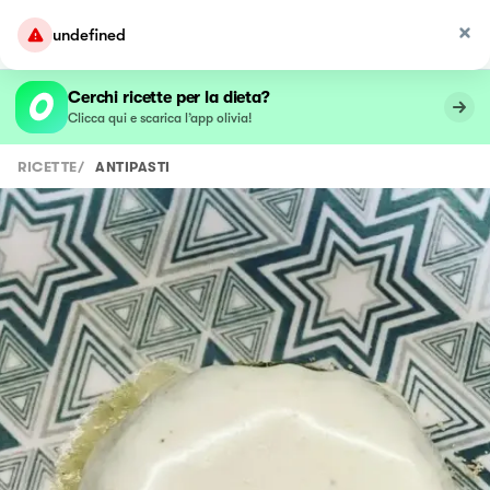
undefined
Cerchi ricette per la dieta?
Clicca qui e scarica l’app olivia!
RICETTE
/
ANTIPASTI