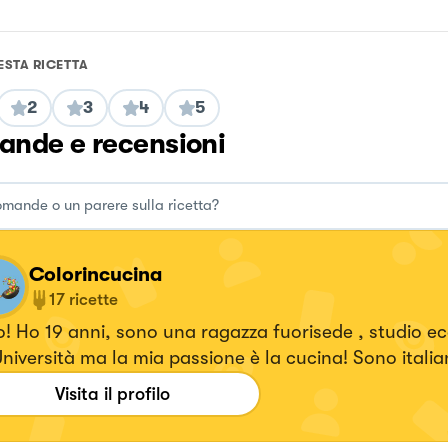
ESTA RICETTA
2
3
4
5
nde e recensioni
Colorincucina
17
ricette
! Ho 19 anni, sono una ragazza fuorisede , studio 
iversità ma la mia passione è la cucina! Sono italiana, anzi
brese, é nel mio sangue.❤️ Mi piace conoscere, scop
Visita il profilo
re!👩🏻‍🍳