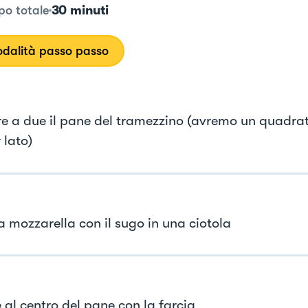
30 minuti
o totale
dalità passo passo
re a due il pane del tramezzino (avremo un quadrat
 lato)
a mozzarella con il sugo in una ciotola
 al centro del pane con la farcia