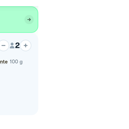
2
ante
100
g