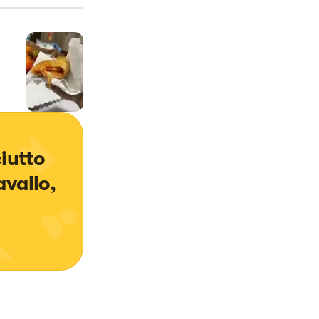
iutto 
vallo, 