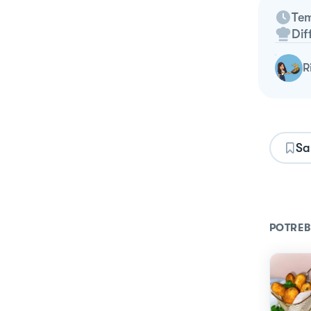
Tem
Dif
Sa
POTREB