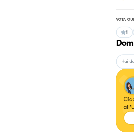
VOTA QU
1
Doma
Ciao
all'Un
cala
crea