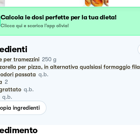
Calcola le dosi perfette per la tua dieta!
Clicca qui e scarica l’app olivia!
edienti
e per tramezzini
250
g
zzarella per pizza, in alternativa qualsiasi formaggio fil
modori passata
q.b.
a
2
ngrattato
q.b.
q.b.
opia ingredienti
edimento