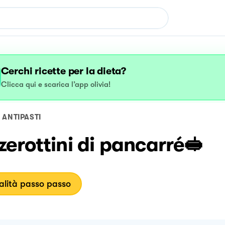
Cerchi ricette per la dieta?
Clicca qui e scarica l’app olivia!
ANTIPASTI
erottini di pancarré🥪
lità passo passo