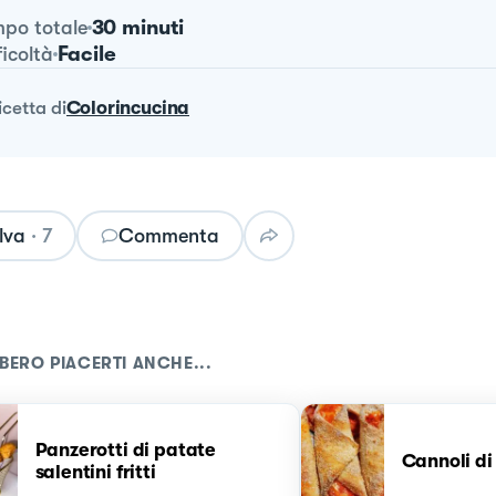
30 minuti
po totale
Facile
ficoltà
ricetta
di
Colorincucina
lva
·
7
Commenta
BERO PIACERTI ANCHE...
Panzerotti di patate
Cannoli di
salentini fritti