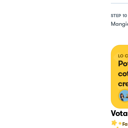
STEP
10
Mangia
LO 
Po
co
cr
Vota
Fa