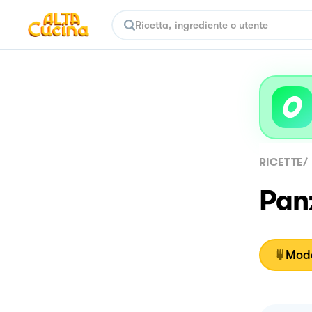
RICETTE
/
Panz
Moda