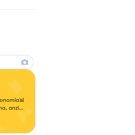
economia📊
rire e