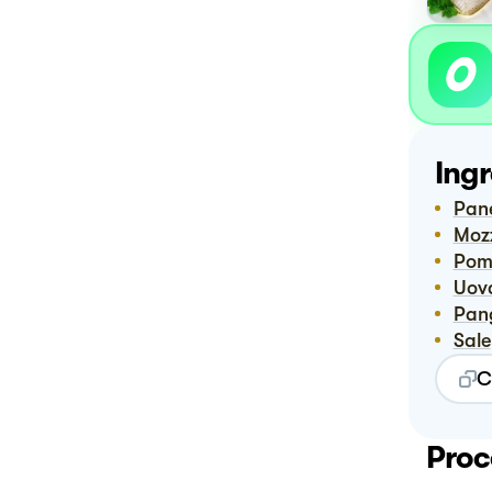
Ingr
Pan
Mo
Po
Uov
Pa
Sale
C
Proc