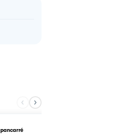
 pancarré
🍞PANCARRÉ