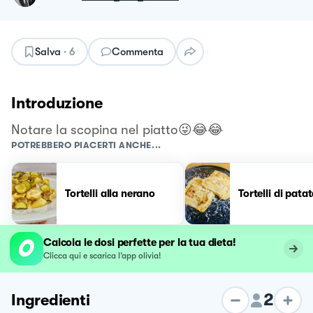
Salva
·
6
Commenta
Introduzione
Notare la scopina nel piatto😜😂😂
POTREBBERO PIACERTI ANCHE...
Tortelli alla nerano
Tortelli di pata
Calcola le dosi perfette per la tua dieta!
Clicca qui e scarica l’app olivia!
2
Ingredienti