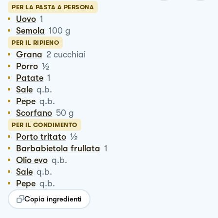
PER LA PASTA A PERSONA
Uovo
1
Semola
100
g
PER IL RIPIENO
Grana
2
cucchiai
½
Porro
Patate
1
Sale
q.b.
Pepe
q.b.
Scorfano
50
g
PER IL CONDIMENTO
½
Porto tritato
Barbabietola frullata
1
Olio evo
q.b.
Sale
q.b.
Pepe
q.b.
Copia ingredienti