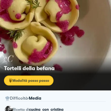
Tortelli della befana
Modalità passo passo
Difficoltà
Media
ricetta
di
cucina_con_cristina