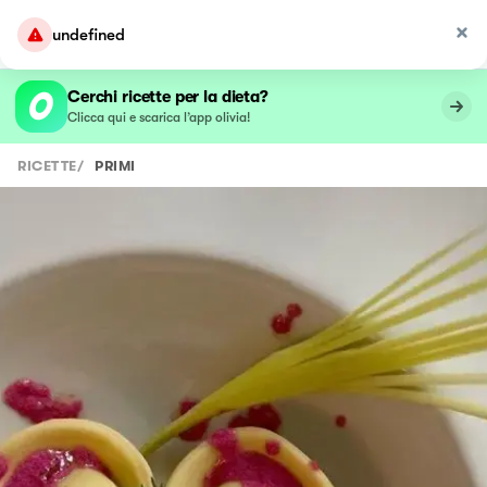
undefined
Cerchi ricette per la dieta?
Clicca qui e scarica l’app olivia!
RICETTE
/
PRIMI